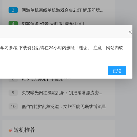
3
网游单机离线单机游戏合集2.6T 解压即玩 网盘下载 一键端免安装免配置
4
刺客信条 幻景 大师版|豪华中文|
5
【吾爱破解类精品软件合集】合集内含 2000 +实用工具 【1.5GB】
习参考,下载资源后请在24小时内删除！谢谢。 注意：网站内软
6
刺客信条 影|豪华中文|
7
XMind 2026(思维导图软件) v26.05.01105 中文绿色版
已读
8
IOS【大师兄】手慢无~~~
9
央视曝光网红漂流乱象：别把消暑漂流变成一场冒险赌命
10
低俗“伴漂”乱象泛滥，文旅不能无底线博流量
随机推荐