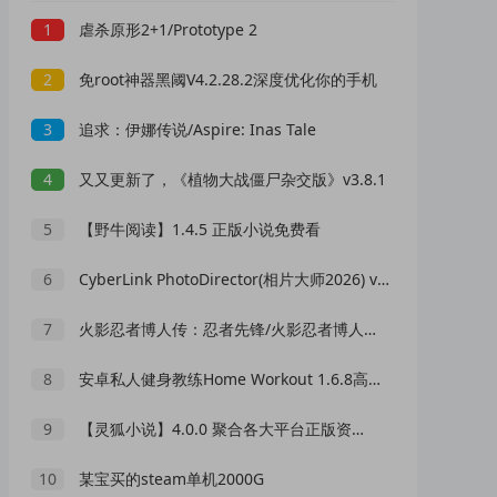
1
虐杀原形2+1/Prototype 2
2
免root神器黑阈V4.2.28.2深度优化你的手机
3
追求：伊娜传说/Aspire: Inas Tale
4
又又更新了，《植物大战僵尸杂交版》v3.8.1
5
【野牛阅读】1.4.5 正版小说免费看
6
CyberLink PhotoDirector(相片大师2026) v17.1.1321.0 极致版
7
火影忍者博人传：忍者先锋/火影忍者博人传新忍出击
8
安卓私人健身教练Home Workout 1.6.8高级版
9
【灵狐小说】4.0.0 聚合各大平台正版资源 全免费
10
某宝买的steam单机2000G