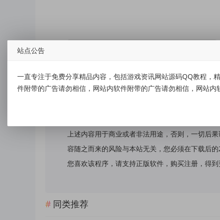
标签：
2026免广告小游戏·主播同款·GM资源库·资源全解锁
站点公告
一直专注于免费分享精品内容，包括游戏资讯网站源码QQ教程，精
件附带的广告请勿相信，网站内软件附带的广告请勿相信，网站内
免责声明：
本站提供的资源，都来自网络，版权争议与本站无
上述内容用于商业或者非法用途，否则，一切后果
容随之而来的风险与本站无关，您必须在下载后的
您喜欢该程序，请支持正版软件，购买注册，得到更好的正
同类推荐