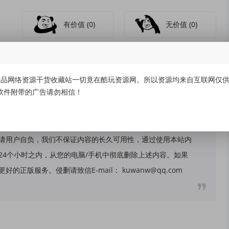
有价值
(0)
无价值
(0)
品网络资源干货收藏站一切竟在酷玩资源网。所以资源均来自互联网仅供学
软件附带的广告请勿相信！
关，所有内容及软件的文章仅限用于学习和研究目的。不得将
请用户自负，我们不保证内容的长久可用性，通过使用本站内
24个小时之内，从您的电脑/手机中彻底删除上述内容。如果
版服务。侵删请致信E-mail： kuwanw@qq.com