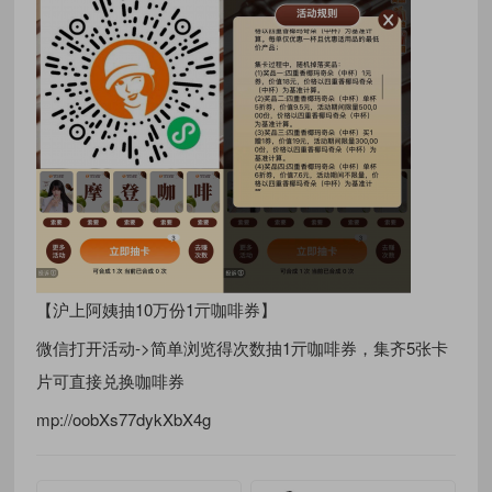
【沪上阿姨抽10万份1亓咖啡券】
微信打开活动->简单浏览得次数抽1亓咖啡券，集齐5张卡
片可直接兑换咖啡券
mp://oobXs77dykXbX4g