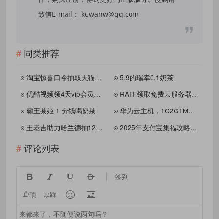
致信E-mail： kuwanw@qq.com
同类推荐
淘宝惊喜口令抽取天猫超市卡
5.9的瑞幸0.1奶茶
优酷视频领4天vip会员秒到
RAFF领取免费云服务器，薅100美元余额
霸王茶姬 1 分钱喝奶茶
华为云主机，1C2G1M云服务器，秒杀价35元1年，香港主机99
王老吉助力哈兰德抽12罐饮品
2025年支付宝集福攻略来啦！
评论列表




签到


顶
踩