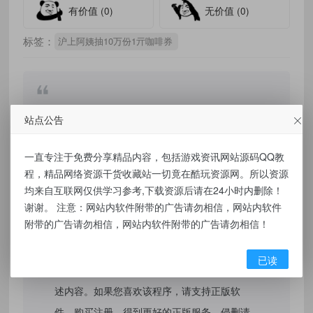
有价值
(0)
无价值
(0)
标签：
沪上阿姨抽10万份1亓咖啡券
免责声明：
站点公告
本站提供的资源，都来自网络，版权争议与本
一直专注于免费分享精品内容，包括游戏资讯网站源码QQ教
站无关，所有内容及软件的文章仅限用于学习
程，精品网络资源干货收藏站一切竟在酷玩资源网。所以资源
和研究目的。不得将上述内容用于商业或者非
均来自互联网仅供学习参考,下载资源后请在24小时内删除！
谢谢。 注意：网站内软件附带的广告请勿相信，网站内软件
法用途，否则，一切后果请用户自负，我们不
附带的广告请勿相信，网站内软件附带的广告请勿相信！
保证内容的长久可用性，通过使用本站内容随
之而来的风险与本站无关，您必须在下载后的
已读
24个小时之内，从您的电脑/手机中彻底删除上
述内容。如果您喜欢该程序，请支持正版软
件，购买注册，得到更好的正版服务。侵删请