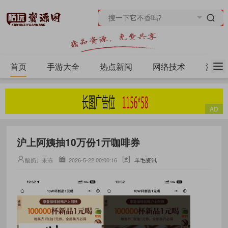
首页
手游大全
热点新闻
网络技术
源码
沪上阿姨抽10万份1亓咖啡券
酸奶丿果冻
2026-5-22 00:00:16
羊毛资讯