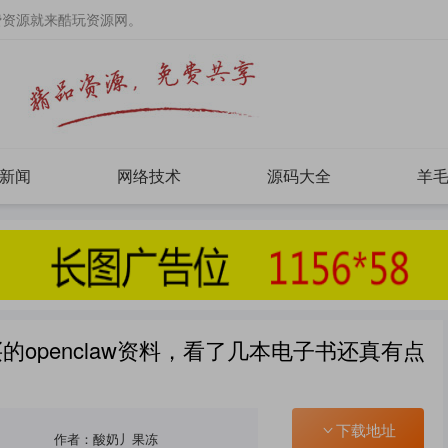
费资源就来酷玩资源网。
新闻
网络技术
源码大全
羊
的openclaw资料，看了几本电子书还真有点
下载地址
作者：酸奶丿果冻