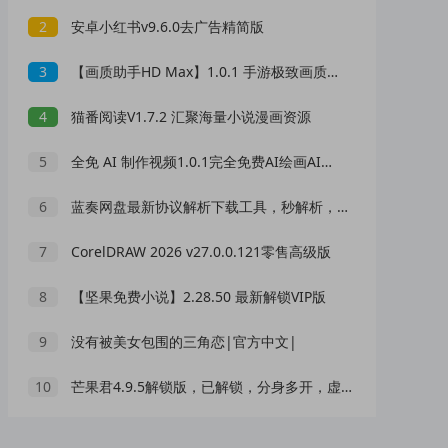
2
安卓小红书v9.6.0去广告精简版
3
【画质助手HD Max】1.0.1 手游极致画质免费享用 VIP
4
猫番阅读V1.7.2 汇聚海量小说漫画资源
5
全免 AI 制作视频1.0.1完全免费AI绘画AI视频
6
蓝奏网盘最新协议解析下载工具，秒解析，自动下载！
7
CorelDRAW 2026 v27.0.0.121零售高级版
8
【坚果免费小说】2.28.50 最新解锁VIP版
9
没有被美女包围的三角恋|官方中文|
10
芒果君4.9.5解锁版，已解锁，分身多开，虚拟定位，拍照替换