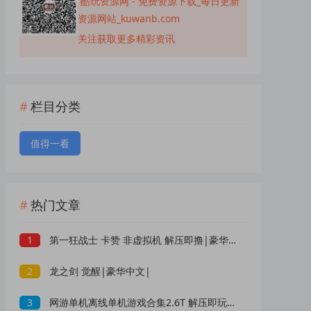
酷玩资源网 - 免费资源下载_每日更新
资源网站_kuwanb.com
关注获取更多精彩资讯
栏目分类
值得一看
热门文章
1
第一狂战士 卡赞 非虚拟机 解压即撸|豪华中文|
2
龙之剑 觉醒|豪华中文|
3
网游单机离线单机游戏合集2.6T 解压即玩 网盘下载 一键端免安装免配置