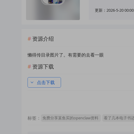
更新：2026-5-20 00:00
资源介绍
懒得传目录图片了。有需要的去看一眼
资源下载
点击下载
标签：
免费分享某鱼买的openclaw资料
看了几本电子书