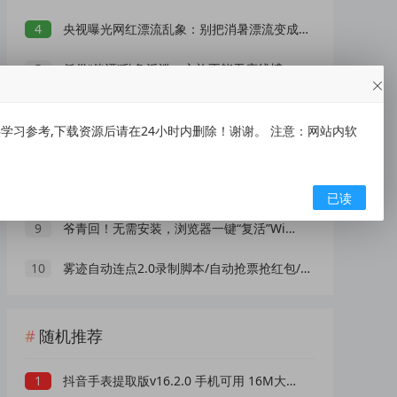
4
央视曝光网红漂流乱象：别把消暑漂流变成一场冒险赌命
5
低俗“伴漂”乱象泛滥，文旅不能无底线博流量
6
瑞幸咖啡抽1万份饮品免单券
习参考,下载资源后请在24小时内删除！谢谢。 注意：网站内软
7
AI 演员广告报价 25 万一条！虚拟数字人正在抢占真人演员市场？
8
高德地图车机版魔改v9.5 秒进巡航 开天空视角 保时捷字体
已读
9
爷青回！无需安装，浏览器一键“复活”Windows
10
雾迹自动连点2.0录制脚本/自动抢票抢红包/游戏脚本
随机推荐
1
抖音手表提取版v16.2.0 手机可用 16M大小 内存占用极低