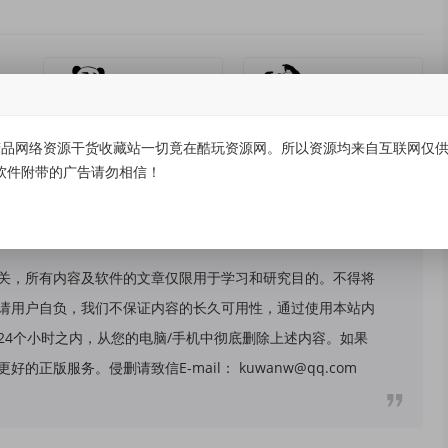
有价值
(0)
无价值
(0)
品网络资源干货收藏站一切竟在酷玩资源网。所以资源均来自互联网仅供学
软件附带的广告请勿相信！
关，所有内容及软件的文章仅限用于学习和研究目的。不得将
请用户自负，我们不保证内容的长久可用性，通过使用本站内
24个小时之内，从您的电脑/手机中彻底删除上述内容。如果
版服务。侵删请致信E-mail： kuwanw@qq.com