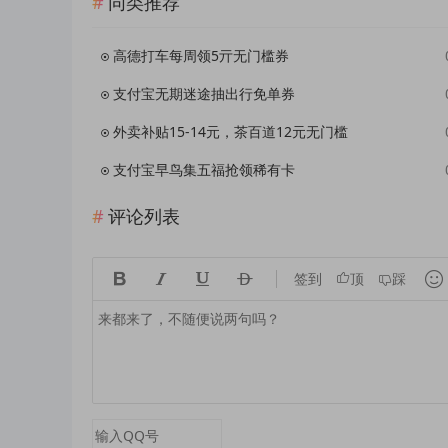
同类推荐
高德打车每周领5亓无门槛券
支付宝无期迷途抽出行免单券
外卖补贴15-14元，茶百道12元无门槛
支付宝早鸟集五福抢领稀有卡
评论列表





签到
顶
踩