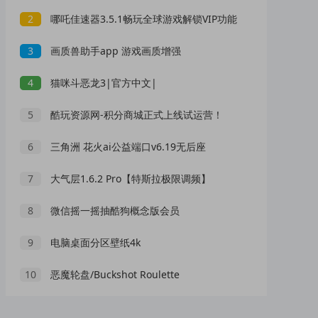
2
哪吒佳速器3.5.1畅玩全球游戏解锁VIP功能
3
画质兽助手app 游戏画质增强
4
猫咪斗恶龙3|官方中文|
5
酷玩资源网-积分商城正式上线试运营！
6
三角洲 花火ai公益端口v6.19无后座
7
大气层1.6.2 Pro【特斯拉极限调频】
8
微信摇一摇抽酷狗概念版会员
9
电脑桌面分区壁纸4k
10
恶魔轮盘/Buckshot Roulette