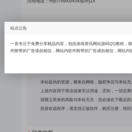
活动地址：mp://noXiz45KqDfrJZx
站点公告
标签：
麦当劳领取免费麦麦脆汁鸡券
一直专注于免费分享精品内容，包括游戏资讯网站源码QQ教程，精
件附带的广告请勿相信，网站内软件附带的广告请勿相信，网站内
免责声明：
本站提供的资源，都来自网络，版权争议与本站无
上述内容用于商业或者非法用途，否则，一切后果
容随之而来的风险与本站无关，您必须在下载后的
您喜欢该程序，请支持正版软件，购买注册，得到更好的正