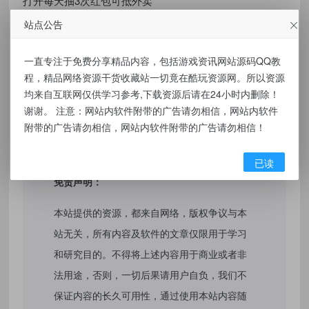
打开每天抽3次红包可抵外卖
站点公告
https://u.jd.com/rrAZtsq
一直专注于免费分享精品内容，包括游戏资讯网站源码QQ教
程，精品网络资源干货收藏站一切竟在酷玩资源网。所以资源
有价值
(0)
无价值
(0)
均来自互联网仅供学习参考,下载资源后请在24小时内删除！
谢谢。 注意：网站内软件附带的广告请勿相信，网站内软件
标签：
京东外卖领大额补贴通用神券
附带的广告请勿相信，网站内软件附带的广告请勿相信！
已读
免责声明：
本站提供的资源，都来自网络，版权争议与本
站无关，所有内容及软件的文章仅限用于学习
和研究目的。不得将上述内容用于商业或者非
法用途，否则，一切后果请用户自负，我们不
保证内容的长久可用性，通过使用本站内容随