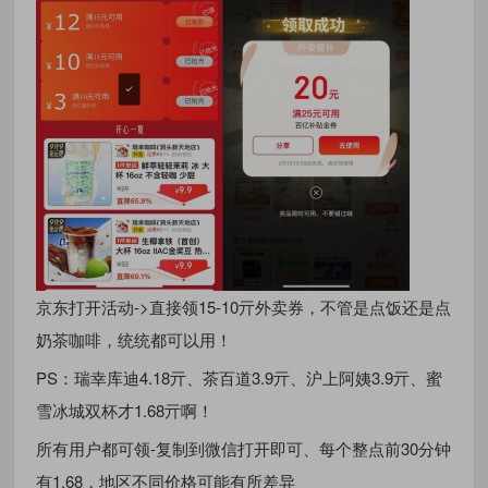
京东打开活动->直接领15-10亓外卖券，不管是点饭还是点
奶茶咖啡，统统都可以用！
PS：瑞幸库迪4.18亓、茶百道3.9亓、沪上阿姨3.9亓、蜜
雪冰城双杯才1.68亓啊！
所有用户都可领-复制到微信打开即可、每个整点前30分钟
有1.68，地区不同价格可能有所差异