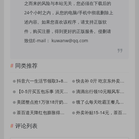
之而来的风险与本站无关，您必须在下载后的
24个小时之内，从您的电脑/手机中彻底删除上
述内容。如果您喜欢该程序，请支持正版软
件，购买注册，得到更好的正版服务。侵删请
致信E-mail： kuwanw@qq.com
同类推荐
抖音六一生活节领取3+8亓券
快去补 0亓 吃京东外卖哈 ,按照顺序都去搜哈
【0-5亓买五包乐事 消灭猫卡】
滴滴出行领10元顺风车立减券
美团整点抢1万张18亓奶茶券
饿了么每天吃霸王餐几块钱喝奶茶
茶百道天降红包膨胀得免单券
外卖补贴15-14元，茶百道12元无门槛
评论列表