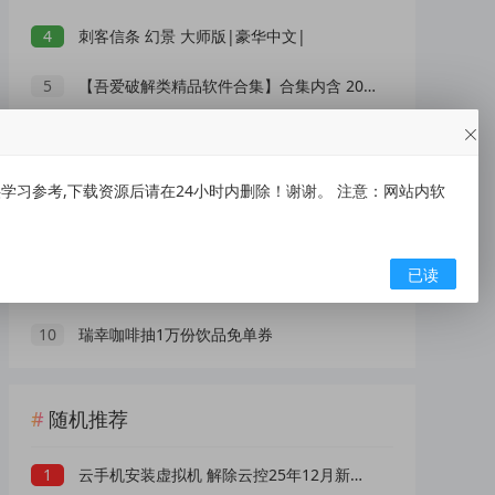
4
刺客信条 幻景 大师版|豪华中文|
5
【吾爱破解类精品软件合集】合集内含 2000 +实用工具 【1.5GB】
6
刺客信条 影|豪华中文|
7
IOS【大师兄】手慢无~~~
习参考,下载资源后请在24小时内删除！谢谢。 注意：网站内软
8
XMind 2026(思维导图软件) v26.05.01105 中文绿色版
已读
9
低俗“伴漂”乱象泛滥，文旅不能无底线博流量
10
瑞幸咖啡抽1万份饮品免单券
随机推荐
1
云手机安装虚拟机 解除云控25年12月新版 可开root权限 永久使用