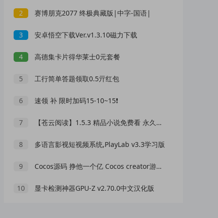
2
赛博朋克2077 终极典藏版|中字-国语|
3
安卓悟空下载Ver.v1.3.10磁力下载
4
高德集卡片得华莱士0元套餐
5
工行简单答题领取0.5亓红包
6
速领 补 限时加码15-10~15❗
7
【苍云阅读】1.5.3 精品小说免费看 永久保存
8
多语言影视短视频系统,PlayLab v3.3学习版
9
Cocos源码 挣他一个亿 Cocos creator游戏源码 2.4.13js
10
显卡检测神器GPU-Z v2.70.0中文汉化版