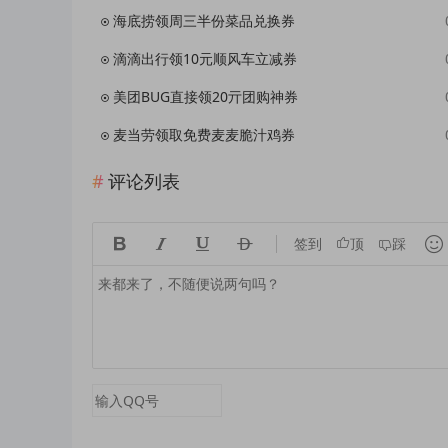
海底捞领周三半份菜品兑换券
滴滴出行领10元顺风车立减券
美团BUG直接领20亓团购神券
麦当劳领取免费麦麦脆汁鸡券
评论列表





签到
顶
踩