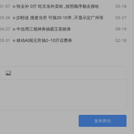
01-07
快去补 0亓 吃京东外卖哈 ,按照顺序都去搜哈
05-16
03-26
JD秒送 搜麦当劳 可领20-10奍 ,不显示定广州等 ​​​
03-27
04-27
中信周三领神券抽霸王茶姬券
09-19
03-31
移动AI闹元宵抽2~10亓话费券
02-18

发布评论