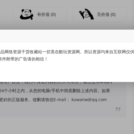
有价值
(0)
无价值
(0)
品网络资源干货收藏站一切竟在酷玩资源网。所以资源均来自互联网仅供学
软件附带的广告请勿相信！
关，所有内容及软件的文章仅限用于学习和研究目的。不得将
请用户自负，我们不保证内容的长久可用性，通过使用本站内
24个小时之内，从您的电脑/手机中彻底删除上述内容。如果
版服务。侵删请致信E-mail： kuwanw@qq.com