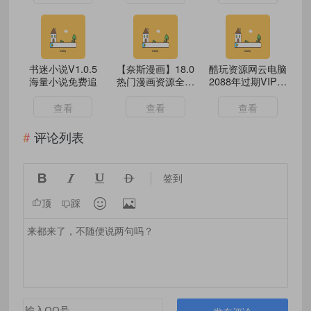
书迷小说V1.0.5
【奈斯漫画】18.0
酷玩资源网云电脑
海量小说免费追
热门漫画资源全免
2088年过期VIP教
费
程免费使用
查看
查看
查看
评论列表




签到


顶
踩