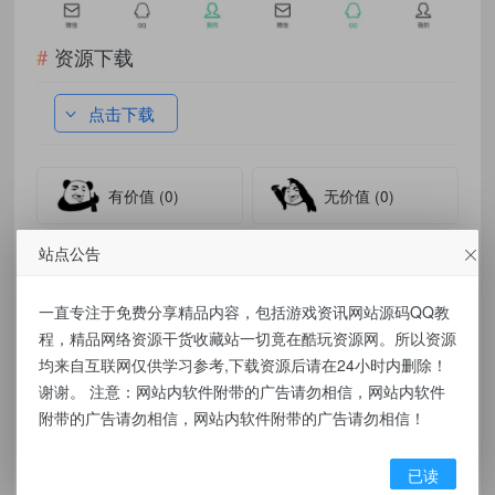
资源下载
点击下载
有价值
(0)
无价值
(0)
标签：
Android 防撤回消息 v8.3.1 解锁会员版
站点公告
一直专注于免费分享精品内容，包括游戏资讯网站源码QQ教
程，精品网络资源干货收藏站一切竟在酷玩资源网。所以资源
免责声明：
均来自互联网仅供学习参考,下载资源后请在24小时内删除！
谢谢。 注意：网站内软件附带的广告请勿相信，网站内软件
本站提供的资源，都来自网络，版权争议与本
附带的广告请勿相信，网站内软件附带的广告请勿相信！
站无关，所有内容及软件的文章仅限用于学习
和研究目的。不得将上述内容用于商业或者非
已读