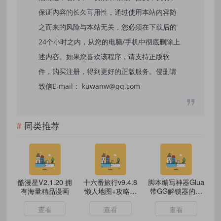
保证内容的长久可用性，通过使用本站内容随
之而来的风险与本站无关，您必须在下载后的
24个小时之内，从您的电脑/手机中彻底删除上
述内容。如果您喜欢该程序，请支持正版软
件，购买注册，得到更好的正版服务。侵删请
致信E-mail： kuwanw@qq.com
同类推荐
酷漫星V2.1.20 拥
十六番旅行v9.4.8
脚本编写神器Glua
有海量精品漫画
懒人地图+攻略路
带GG解锁器的运
线 自由行规划神
行功能
器
查看
查看
查看