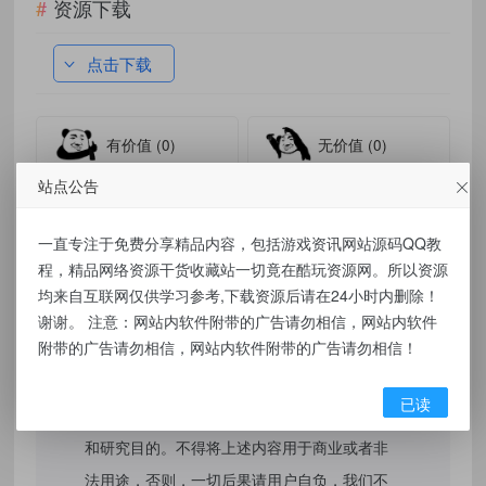
资源下载
点击下载
有价值
(0)
无价值
(0)
站点公告
标签：
【2027最强磁力搜索神器】鲸鱼搜索-26.07.02.11BT搜索 种子
一直专注于免费分享精品内容，包括游戏资讯网站源码QQ教
搜索
程，精品网络资源干货收藏站一切竟在酷玩资源网。所以资源
均来自互联网仅供学习参考,下载资源后请在24小时内删除！
谢谢。 注意：网站内软件附带的广告请勿相信，网站内软件
免责声明：
附带的广告请勿相信，网站内软件附带的广告请勿相信！
本站提供的资源，都来自网络，版权争议与本
已读
站无关，所有内容及软件的文章仅限用于学习
和研究目的。不得将上述内容用于商业或者非
法用途，否则，一切后果请用户自负，我们不