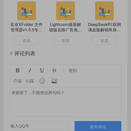
安卓XFolder 文件
Lightroom最新解
DeepSeekR1联网
管理器v1.5.5专业
锁版去除广告免登
满血版解锁终身会
版
陆
员
查看
查看
查看
评论列表




签到


顶
踩
发布评论