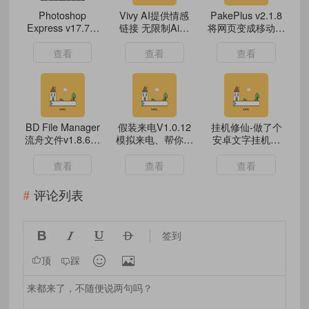
Photoshop
Vivy AI提供情感
PakePlus v2.1.8
Express v17.7.8
链接 无限制Ai虚
将网页变成移动应
高级版(安卓PS)
拟恋人
用
查看
查看
查看
BD File Manager
假装来电V1.0.12
挂机修仙-做了个
流舟文件v1.8.6绿
模拟来电、帮你巧
安卓文字挂机游
化版
妙脱身
戏，继续开源
查看
查看
查看
评论列表




签到


顶
踩