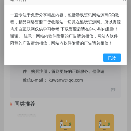
本站提供的资源，都来自网络，版权争议与本
站无关，所有内容及软件的文章仅限用于学习
一直专注于免费分享精品内容，包括游戏资讯网站源码QQ教
和研究目的。不得将上述内容用于商业或者非
程，精品网络资源干货收藏站一切竟在酷玩资源网。所以资源
法用途，否则，一切后果请用户自负，我们不
均来自互联网仅供学习参考,下载资源后请在24小时内删除！
谢谢。 注意：网站内软件附带的广告请勿相信，网站内软件
保证内容的长久可用性，通过使用本站内容随
附带的广告请勿相信，网站内软件附带的广告请勿相信！
之而来的风险与本站无关，您必须在下载后的
24个小时之内，从您的电脑/手机中彻底删除上
已读
述内容。如果您喜欢该程序，请支持正版软
件，购买注册，得到更好的正版服务。侵删请
致信E-mail： kuwanw@qq.com
同类推荐