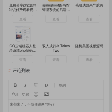
免费分享php源码
springboot图书馆
毛玻璃效果导航页
知识付费观看视频
管理系统前后端分
课程网站资源下载
离版本加论文
教程资料源码 ...
查看
查看
查看
QQ云端机器人登
双人成行/It Takes
随机美图视频源码
录系统php源码开
Two
心版
查看
查看
查看
评论列表




签到


顶
踩