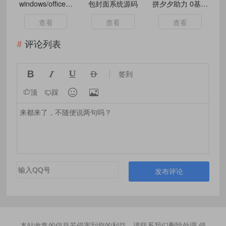
windows/office代
包封面系统源码
拼夕夕助力 0基础
码生成网页
直接上手 实操日
入6000+
查看
查看
查看
评论列表




签到


顶
踩
发布评论
本站收集的信息若侵害到您的利益，请联系我们删除处理,侵