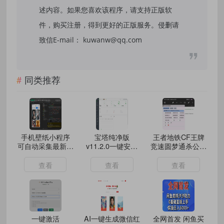
述内容。如果您喜欢该程序，请支持正版软
件，购买注册，得到更好的正版服务。侵删请
致信E-mail： kuwanw@qq.com
同类推荐
手机壁纸小程序
宝塔纯净版
王者地铁CF王牌
可自动采集最新壁
v11.2.0一键安装
竞速圆梦通杀公益
纸无需后台！
脚本（20251029
内防
版本）
查看
查看
查看
一键激活
AI一键生成微信红
全网首发 闲鱼买