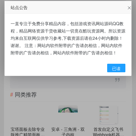
和研究目的。不得将上述内容用于商业或者非
站点公告
法用途，否则，一切后果请用户自负，我们不
一直专注于免费分享精品内容，包括游戏资讯网站源码QQ教
保证内容的长久可用性，通过使用本站内容随
程，精品网络资源干货收藏站一切竟在酷玩资源网。所以资源
之而来的风险与本站无关，您必须在下载后的
均来自互联网仅供学习参考,下载资源后请在24小时内删除！
24个小时之内，从您的电脑/手机中彻底删除上
谢谢。 注意：网站内软件附带的广告请勿相信，网站内软件
述内容。如果您喜欢该程序，请支持正版软
附带的广告请勿相信，网站内软件附带的广告请勿相信！
件，购买注册，得到更好的正版服务。侵删请
已读
致信E-mail： kuwanw@qq.com
同类推荐
宝塔面板去除专业
安卓 - 三角洲 - 双
首发自定义飞书
版推广精简面板不
子内核
Webhook机器人