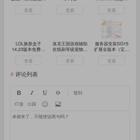
必要功能
api接口
查看
查看
查看
LOL换肤盒子
洛克王国游戏辅助
服务器安装SG15
14.23版本免费版
在线刷等级宠物自
扩展全版本（宝塔
国服英雄联盟
动站斗
+任意服务器通
用）完整教程
查看
查看
查看
评论列表




签到


顶
踩