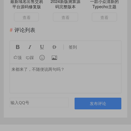
最新域名出售交易
2024新版测算源
一款小众清新的
平台源码修复版
码完整版本
Typecho主题
查看
查看
查看
评论列表




签到


顶
踩
发布评论