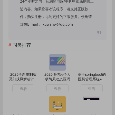
24个小时之内，从您的电脑/手机中彻底删除上
述内容。如果您喜欢该程序，请支持正版软
件，购买注册，得到更好的正版服务。侵删请
致信E-mail： kuwanw@qq.com
同类推荐
2025全新重制版
2025明信片个人
基于springboot的
觅知扶风解析计费
极简风动态源码
医药管理系统+论
系统源码 无后门
文+开题报告+论文
全新UI&修复优化
查看
查看
查看
完整版