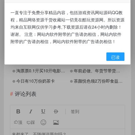
件，购买注册，得到更好的正版服务。侵删请
致信E-mail： kuwanw@qq.com
一直专注于免费分享精品内容，包括游戏资讯网站源码QQ教
程，精品网络资源干货收藏站一切竟在酷玩资源网。所以资源
均来自互联网仅供学习参考,下载资源后请在24小时内删除！
谢谢。 注意：网站内软件附带的广告请勿相信，网站内软件
同类推荐
附带的广告请勿相信，网站内软件附带的广告请勿相信！
中行0.01元开网易云音乐周卡
移动三亿有您抽流量或话费券
已读
【QQ音乐看广告攒金币綐换绿钻
天猫超市充1得4亓天猫超市卡
淘票票0.1亓买10亓电影票券
年前必做、年货节带货保姆级攻略
今日有10万份奶茶卡
茶颜悦色领2万份即食益生菌
评论列表




签到


顶
踩