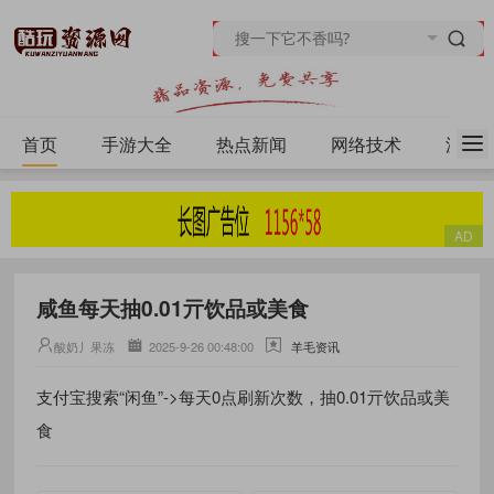
首页
手游大全
热点新闻
网络技术
源码
咸鱼每天抽0.01亓饮品或美食
酸奶丿果冻
2025-9-26 00:48:00
羊毛资讯
支付宝搜索“闲鱼”->每天0点刷新次数，抽0.01亓饮品或美
食