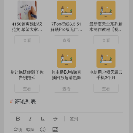
4150篇离婚协议
7Fon壁纸6.3.51
最新夏天全系列糖
范文 希望大家永
解锁Pro版无广告
水制作教程【视频
远用不到
超12万张高清壁纸
教学】
7Fon壁纸6.3.51
查看
查看
查看
解锁Pro版无广告
超12万张高清壁纸
别让拖延症毁了你
韩主播BJ韩璐直
电信用户领天翼云
告别拖延
播回放超清热舞
手机2个月
查看
查看
查看
评论列表




签到


顶
踩