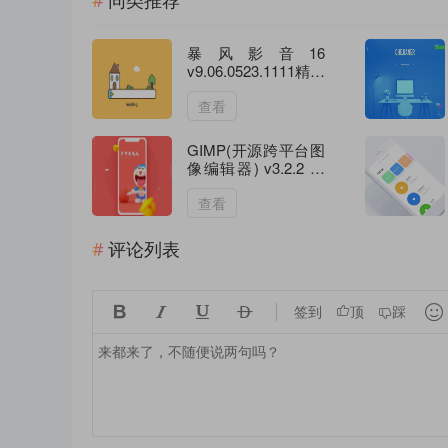
同类推荐
暴风影音16
v9.06.0523.1111精简
版
查看
GIMP(开源跨平台图
像编辑器) v3.2.2 最
新版
查看
评论列表





签到
顶
踩