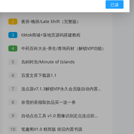
已读
1
月鼠小说V5.0.8.1 海量热门小说资源
2
夜班-晚班/Late Shift（完整版）
3
tiktok商城+落地页源码搭建教程
4
中药百科大全-养生/查询药材（解锁VIP功能）
5
岛屿时光/Minute of Islands
6
百度文库下载器1.1
7
连点器v7.1.3解锁VIP永久会员版自动内置多脚本
8
奈雪的茶领取饮品买一送一券
9
自动点击工具 v1.0 图像识别定点连点软件 窗口后台自动点击助手
10
笔趣阁V1.0 精简版 依旧内置书源