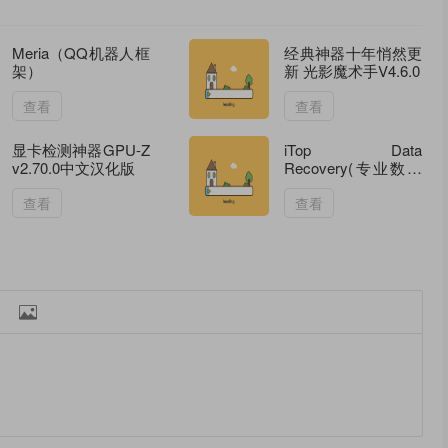
Meria（QQ机器人框
经典神器十年悄然更
架）
新 光影魔术手V4.6.0
查看
查看
显卡检测神器GPU-Z
iTop Data
v2.70.0中文汉化版
Recovery(专业数据
恢复) Pro v6.0.0.926
多语便携版
查看
查看
