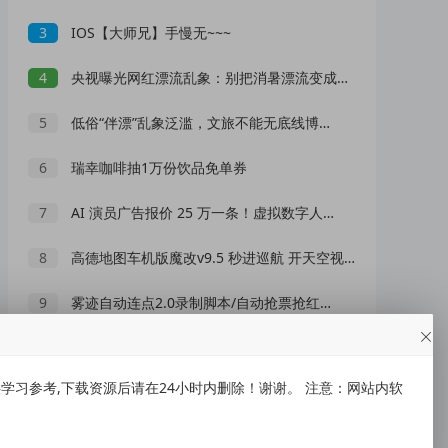
3
IOS【大师兄】手慢无~~~
4
央视曝光网红漂流乱象：别把消暑漂流变成一场冒险赌命
5
低俗“伴漂”乱象泛滥，文旅不能无底线博流量
6
瑞幸咖啡抽1万份饮品免单券
7
AI 演员广告报价 25 万一条！虚拟数字人正在抢占真人演员市场？
8
高德地图车机版魔改v9.5 秒进巡航 开天空视角 保时捷字体
9
雾迹自动连点2.0录制脚本/自动抢票抢红包/游戏脚本
10
爷青回！无需安装，浏览器一键“复活”Windows
习参考,下载资源后请在24小时内删除！谢谢。 注意：网站内软
随机推荐