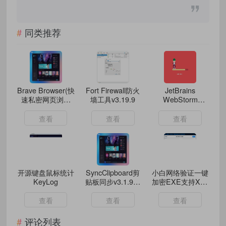
同类推荐
Brave Browser(快
Fort Firewall防火
JetBrains
速私密网页浏览
墙工具v3.19.9
WebStorm
器) v1.88.136 中
2025.3.4高级版
文绿色版
查看
查看
查看
开源键盘鼠标统计
SyncClipboard剪
小白网络验证一键
KeyLog
贴板同步v3.1.9绿
加密EXE支持X32
色版
X64
查看
查看
查看
评论列表