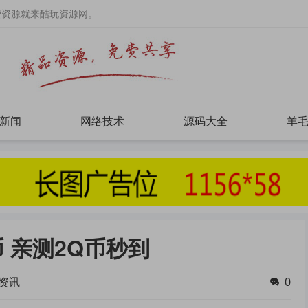
费资源就来酷玩资源网。
新闻
网络技术
源码大全
羊
币 亲测2Q币秒到
资讯
0