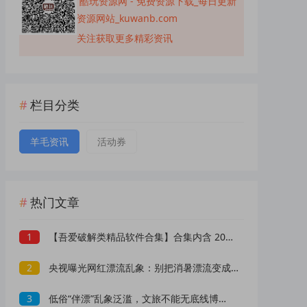
酷玩资源网 - 免费资源下载_每日更新
资源网站_kuwanb.com
关注获取更多精彩资讯
栏目分类
羊毛资讯
活动券
热门文章
1
【吾爱破解类精品软件合集】合集内含 2000 +实用工具 【1.5GB】
2
央视曝光网红漂流乱象：别把消暑漂流变成一场冒险赌命
3
低俗“伴漂”乱象泛滥，文旅不能无底线博流量