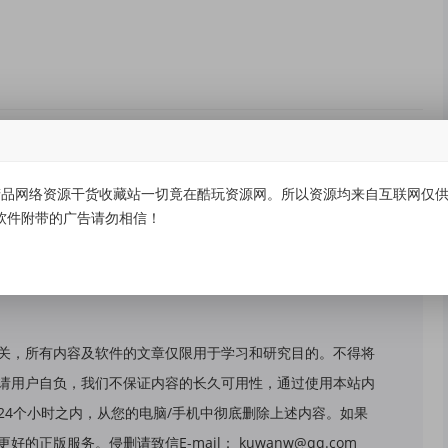
有价值
(0)
无价值
(0)
品网络资源干货收藏站一切竟在酷玩资源网。所以资源均来自互联网仅供学
软件附带的广告请勿相信！
关，所有内容及软件的文章仅限用于学习和研究目的。不得将
请用户自负，我们不保证内容的长久可用性，通过使用本站内
24个小时之内，从您的电脑/手机中彻底删除上述内容。如果
版服务。侵删请致信E-mail： kuwanw@qq.com