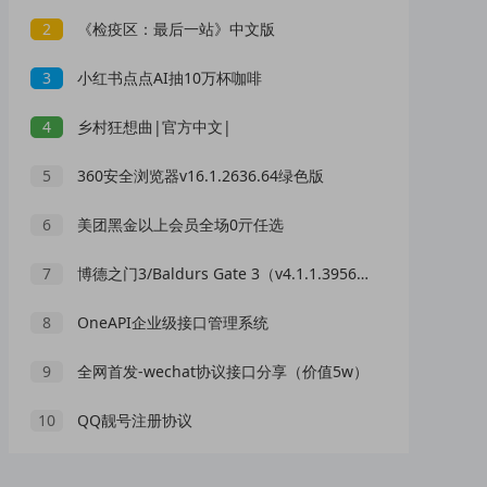
2
《检疫区：最后一站》中文版
3
小红书点点AI抽10万杯咖啡
4
乡村狂想曲|官方中文|
5
360安全浏览器v16.1.2636.64绿色版
6
美团黑金以上会员全场0亓任选
7
博德之门3/Baldurs Gate 3（v4.1.1.3956130正式版/单机/局域网联机/网络联机）
8
OneAPI企业级接口管理系统
9
全网首发-wechat协议接口分享（价值5w）
10
QQ靓号注册协议