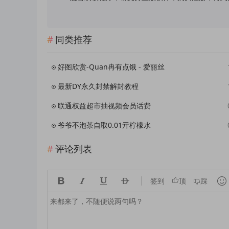
同类推荐
好图欣赏-Quan冉有点饿 - 爱丽丝
最新DY永久封禁解封教程
联通权益超市抽视频会员话费
爷爷不泡茶自取0.01亓柠檬水
评论列表





签到
顶
踩