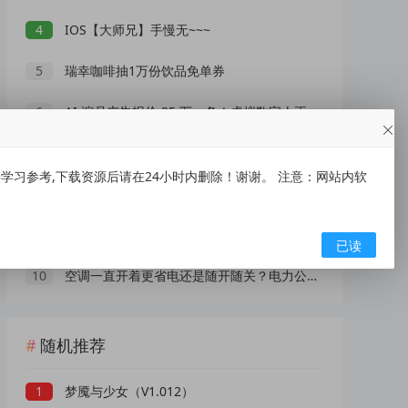
4
IOS【大师兄】手慢无~~~
5
瑞幸咖啡抽1万份饮品免单券
6
AI 演员广告报价 25 万一条！虚拟数字人正在抢占真人演员市场？
7
高德地图车机版魔改v9.5 秒进巡航 开天空视角 保时捷字体
习参考,下载资源后请在24小时内删除！谢谢。 注意：网站内软
8
71 亿票房背后，口碑才是电影市场真正的 “流量密码”
9
雾迹自动连点2.0录制脚本/自动抢票抢红包/游戏脚本
已读
10
空调一直开着更省电还是随开随关？电力公司官方给出标准答案
随机推荐
1
梦魇与少女（V1.012）