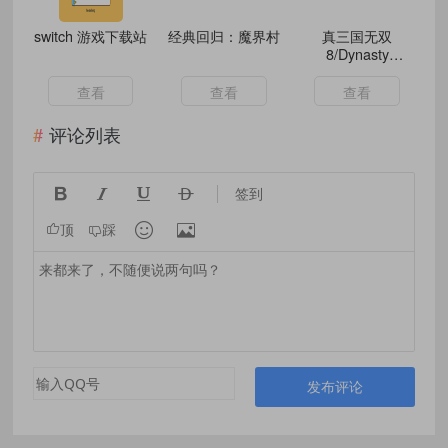
switch 游戏下载站
经典回归：魔界村
真三国无双
8/Dynasty
Warriors 8/
查看
查看
查看
评论列表




签到


顶
踩
发布评论