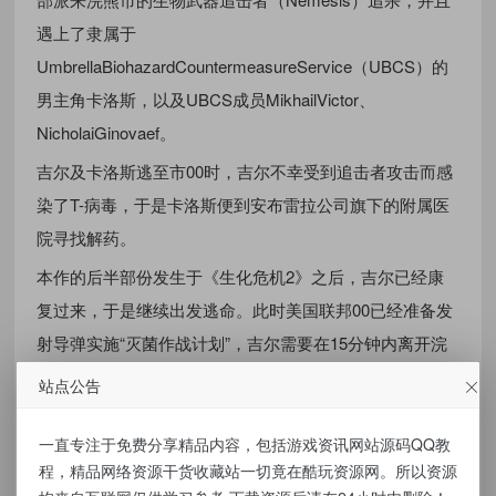
遇上了隶属于
UmbrellaBiohazardCountermeasureService（UBCS）的
男主角卡洛斯，以及UBCS成员MikhailVictor、
NicholaiGinovaef。
吉尔及卡洛斯逃至市00时，吉尔不幸受到追击者攻击而感
染了T-病毒，于是卡洛斯便到安布雷拉公司旗下的附属医
院寻找解药。
本作的后半部份发生于《生化危机2》之后，吉尔已经康
复过来，于是继续出发逃命。此时美国联邦00已经准备发
射导弹实施“灭菌作战计划”，吉尔需要在15分钟内离开浣
熊市。最后，在00处理场成功击倒追击者，并且与卡洛斯
站点公告
乘坐直升机离开。
解压密码：www.cmdw.top
一直专注于免费分享精品内容，包括游戏资讯网站源码QQ教
程，精品网络资源干货收藏站一切竟在酷玩资源网。所以资源
资源下载