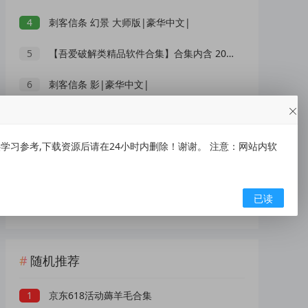
4
刺客信条 幻景 大师版|豪华中文|
5
【吾爱破解类精品软件合集】合集内含 2000 +实用工具 【1.5GB】
6
刺客信条 影|豪华中文|
7
XMind 2026(思维导图软件) v26.05.01105 中文绿色版
8
习参考,下载资源后请在24小时内删除！谢谢。 注意：网站内软
IOS【大师兄】手慢无~~~
9
央视曝光网红漂流乱象：别把消暑漂流变成一场冒险赌命
已读
10
低俗“伴漂”乱象泛滥，文旅不能无底线博流量
随机推荐
1
京东618活动薅羊毛合集