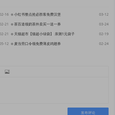
02-16
小红书整点抢必胜客免费汉堡
03-12
02-21
茶百道领奶茶外卖买一送一券
03-24
02-21
天猫超市【猫超小绿袋】 亲测1元袋子
02-19
05-12
麦当劳口令领免费薄皮鸡翅券
02-24

发布评论