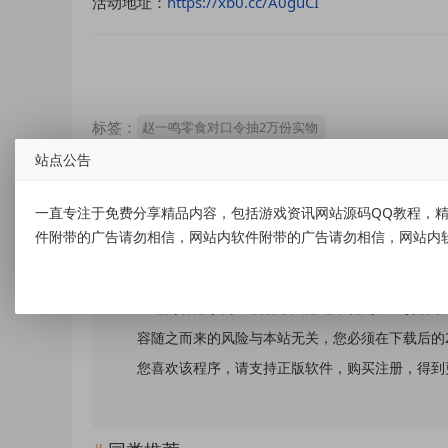
活动地址：
https://xb0.cc/A0guCI
标签：
赵一鸣零食对口令抽2万份实物
站点公告
一直专注于免费分享精品内容，包括游戏资讯网站源码QQ教程，精
免责声明：
件附带的广告请勿相信，网站内软件附带的广告请勿相信，网站内
本站提供的资源，都来自网络，版权争议与本站无
上述内容用于商业或者非法用途，否则，一切后果
容随之而来的风险与本站无关，您必须在下载后的
您喜欢该程序，请支持正版软件，购买注册，得到更好的正