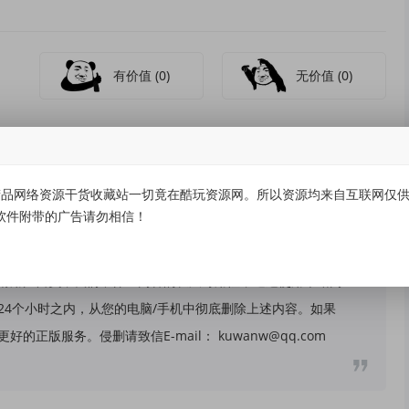
有价值
(0)
无价值
(0)
品网络资源干货收藏站一切竟在酷玩资源网。所以资源均来自互联网仅供学
软件附带的广告请勿相信！
关，所有内容及软件的文章仅限用于学习和研究目的。不得将
请用户自负，我们不保证内容的长久可用性，通过使用本站内
24个小时之内，从您的电脑/手机中彻底删除上述内容。如果
版服务。侵删请致信E-mail： kuwanw@qq.com