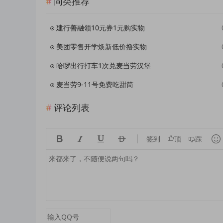
同类推荐
建行善融领10元券1元购实物
美团零售开学焕新低价撸实物
哈啰出行打车1次兑麦当劳汉堡
麦当劳9-11号免费吃甜筒
评论列表





签到
顶
踩