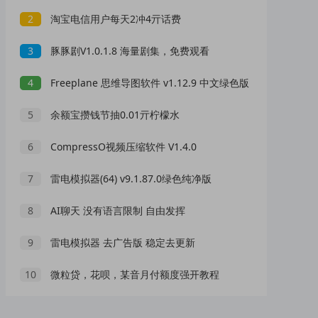
2
淘宝电信用户每天2冲4亓话费
3
豚豚剧V1.0.1.8 海量剧集，免费观看
4
Freeplane 思维导图软件 v1.12.9 中文绿色版
5
余额宝攒钱节抽0.01亓柠檬水
6
CompressO视频压缩软件 V1.4.0
7
雷电模拟器(64) v9.1.87.0绿色纯净版
8
AI聊天 没有语言限制 自由发挥
9
雷电模拟器 去广告版 稳定去更新
10
微粒贷，花呗，某音月付额度强开教程