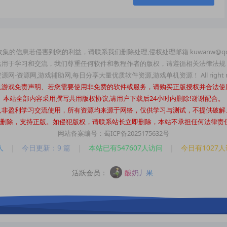
集的信息若侵害到您的利益，请联系我们删除处理,侵权处理邮箱 kuwanw@qq
供用于学习和交流，我们尊重任何软件和教程作者的版权，请遵循相关法律法规
玩资源网-资源网,游戏辅助网,每日分享大量优质软件资源,游戏单机资源！ All right re
机游戏免责声明、若您需要使用非免费的软件或服务，请购买正版授权并合法使
本站全部内容采用撰写共用版权协议,请用户下载后24小时内删除!谢谢配合。
人非盈利学习交流使用，所有资源均来源于网络，仅供学习与测试，不提供破解
时内删除，支持正版。如侵犯版权，请联系站长立即删除，本站不承担任何法律责任。站长
网站备案编号：蜀ICP备2025175632号
人
|
今日更新：9 篇
|
本站已有547607人访问
|
今日有1027
活跃会员：
酸奶丿果