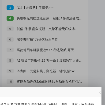
3
IOS【大师兄】手慢无~~~
4
央视曝光网红漂流乱象：别把消暑漂流变成一场冒险赌命
5
低俗“伴漂”乱象泛滥，文旅不能无底线博流量
6
瑞幸咖啡抽1万份饮品免单券
7
高德地图车机版魔改v9.5 秒进巡航 开天空视角 保时捷字体
8
AI 演员广告报价 25 万一条！虚拟数字人正在抢占真人演员市场？
9
爷青回！无需安装，浏览器一键“复活”Windows
10
雾迹自动连点2.0录制脚本/自动抢票抢红包/游戏脚本
随机推荐
习参考,下载资源后请在24小时内删除！谢谢。 注意：网站内软