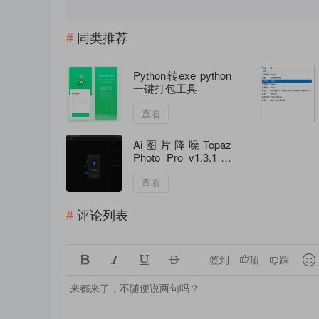
同类推荐
Python转exe python
一键打包工具
查看
Ai图片降噪Topaz
Photo Pro v1.3.1高
级版
查看
评论列表





签到
顶
踩