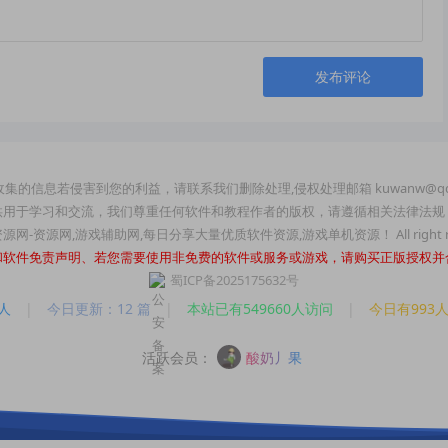
发布评论
集的信息若侵害到您的利益，请联系我们删除处理,侵权处理邮箱 kuwanw@qq
供用于学习和交流，我们尊重任何软件和教程作者的版权，请遵循相关法律法规
玩资源网-资源网,游戏辅助网,每日分享大量优质软件资源,游戏单机资源！ All right re
和软件免责声明、若您需要使用非免费的软件或服务或游戏，请购买正版授权并
蜀ICP备2025175632号
人
|
今日更新：12 篇
|
本站已有549660人访问
|
今日有993
活跃会员：
酸奶丿果