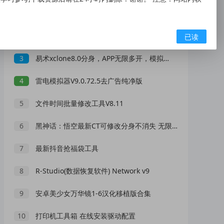
1
只言语 -- 静态导航主页源码
2
万能DLL修复工具 4DDiG DLL Fixer 高级版
已读
3
易术xclone8.0分身，APP无限多开，模拟定位
4
雷电模拟器V9.0.72.5去广告纯净版
5
文件时间批量修改工具V8.11
6
黑神话：悟空最新CT可修改分身不消失 无限隐身 无CD
7
最新抖音抢福袋工具
8
R-Studio(数据恢复软件) Network v9
9
安卓美少女万华镜1-6汉化移植版合集
10
打印机工具箱 在线安装驱动配置