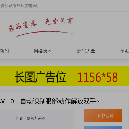
费资源就来酷玩资源网。
新闻
网络技术
源码大全
羊
V1.0，自动识别眼部动作解放双手~
下载地址
作者：酸奶丿果冻