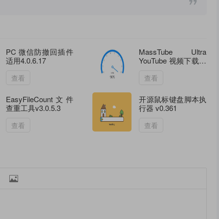
PC 微信防撤回插件
MassTube Ultra
适用4.0.6.17
YouTube 视频下载工
具 v21.6.0.203 多语
绿色便携版
查看
查看
EasyFileCount文件
开源鼠标键盘脚本执
查重工具v3.0.5.3
行器 v0.361
查看
查看
