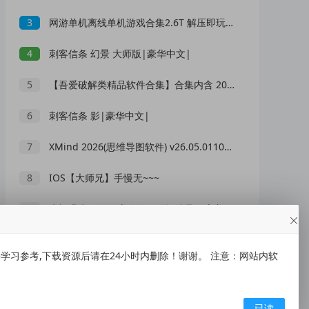
3
网游单机离线单机游戏合集2.6T 解压即玩 网盘下载 一键端免安装免配置
4
刺客信条 幻景 大师版|豪华中文|
5
【吾爱破解类精品软件合集】合集内含 2000 +实用工具 【1.5GB】
6
刺客信条 影|豪华中文|
7
XMind 2026(思维导图软件) v26.05.01105 中文绿色版
8
IOS【大师兄】手慢无~~~
9
央视曝光网红漂流乱象：别把消暑漂流变成一场冒险赌命
10
低俗“伴漂”乱象泛滥，文旅不能无底线博流量
习参考,下载资源后请在24小时内删除！谢谢。 注意：网站内软
随机推荐
已读