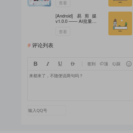
查看
[Android] 易剪媒
v1.0.0 —— AI批量自
动剪辑视频工具
查看
评论列表





签到
顶
踩