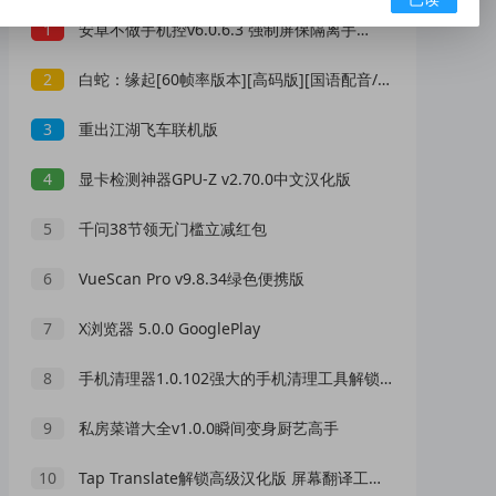
1
安卓不做手机控v6.0.6.3 强制屏保隔离手机 更新置顶
2
白蛇：缘起[60帧率版本][高码版][国语配音/中文字幕]
3
重出江湖飞车联机版
4
显卡检测神器GPU-Z v2.70.0中文汉化版
5
千问38节领无门槛立减红包
6
VueScan Pro v9.8.34绿色便携版
7
X浏览器 5.0.0 GooglePlay
8
手机清理器1.0.102强大的手机清理工具解锁会员版
9
私房菜谱大全v1.0.0瞬间变身厨艺高手
10
Tap Translate解锁高级汉化版 屏幕翻译工具 支持多种语言即时翻译的实用小助手