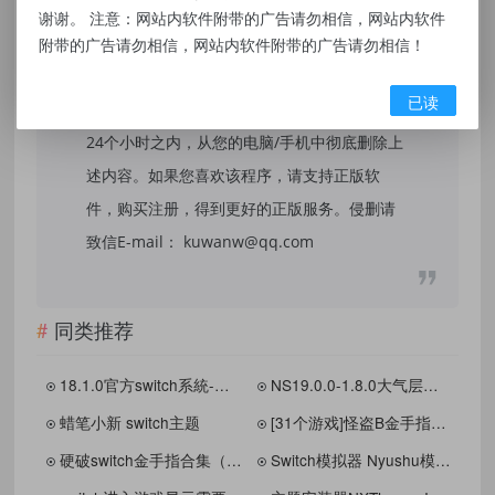
和研究目的。不得将上述内容用于商业或者非
谢谢。 注意：网站内软件附带的广告请勿相信，网站内软件
法用途，否则，一切后果请用户自负，我们不
附带的广告请勿相信，网站内软件附带的广告请勿相信！
保证内容的长久可用性，通过使用本站内容随
已读
之而来的风险与本站无关，您必须在下载后的
24个小时之内，从您的电脑/手机中彻底删除上
述内容。如果您喜欢该程序，请支持正版软
件，购买注册，得到更好的正版服务。侵删请
致信E-mail： kuwanw@qq.com
同类推荐
18.1.0官方switch系統-德勇数码v0726整合包[AMS-大氣層v1.7.1] [升级、重建]虚拟系统
NS19.0.0-1.8.0大气层带特斯拉
蜡笔小新 switch主题
[31个游戏]怪盗B金手指合集.v240731[怪盗助手.Kaitocheats]
硬破switch金手指合集（内含图文教程）
Switch模拟器 Nyushu模拟器最新版 附固件和prod.keys和NS游戏下载