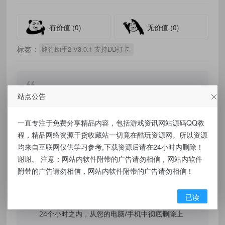
有价值
(0)
无价值
(0)
标签：
路行助手2 V3.0.1 支持DD打卡
站点公告
免责声明：
一直专注于免费分享精品内容，包括游戏资讯网站源码QQ教
本站提供的资源，都来自网络，版权争议与本
程，精品网络资源干货收藏站一切竟在酷玩资源网。所以资源
站无关，所有内容及软件的文章仅限用于学习
均来自互联网仅供学习参考,下载资源后请在24小时内删除！
和研究目的。不得将上述内容用于商业或者非
谢谢。 注意：网站内软件附带的广告请勿相信，网站内软件
法用途，否则，一切后果请用户自负，我们不
附带的广告请勿相信，网站内软件附带的广告请勿相信！
保证内容的长久可用性，通过使用本站内容随
已读
之而来的风险与本站无关，您必须在下载后的
24个小时之内，从您的电脑/手机中彻底删除上