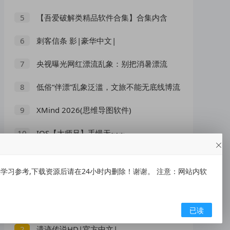
【吾爱破解类精品软件合集】合集内含
5
2000 +实用工具 【1.5GB】
刺客信条 影|豪华中文|
6
央视曝光网红漂流乱象：别把消暑漂流
7
变成一场冒险赌命
低俗“伴漂”乱象泛滥，文旅不能无底线博流
8
量
XMind 2026(思维导图软件)
9
v26.05.01105 中文绿色版
IOS【大师兄】手慢无~~~
10
习参考,下载资源后请在24小时内删除！谢谢。 注意：网站内软
随机推荐
美团APP-外卖 有反馈自动弹28-20优惠
1
已读
券
遗迹传说HD|官方中文|
2