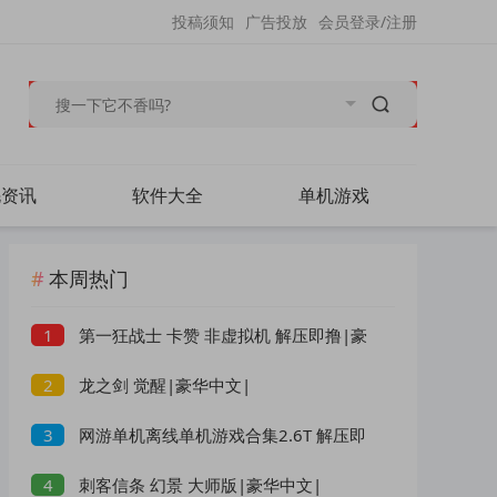
投稿须知
广告投放
会员登录/注册
毛资讯
软件大全
单机游戏
本周热门
第一狂战士 卡赞 非虚拟机 解压即撸|豪
1
华中文|
龙之剑 觉醒|豪华中文|
2
网游单机离线单机游戏合集2.6T 解压即
3
玩 网盘下载 一键端免安装免配置
刺客信条 幻景 大师版|豪华中文|
4