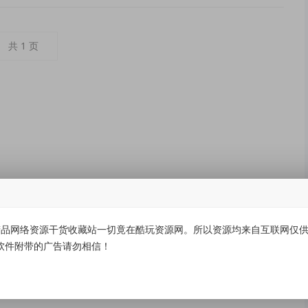
共
1
页
品网络资源干货收藏站一切竟在酷玩资源网。所以资源均来自互联网仅供学
软件附带的广告请勿相信！