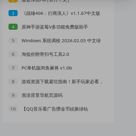
《战锤40K：行商浪人》v1.1.67中文版
3
原神手游蓝莓V多功能免费版助手
4
Windows 系统调校 2026.02.05 中文绿
5
色版
淘低价附带扫号工具2.0
6
PC单机版闲鱼麻将 v1.0b
7
游戏资源下载避坑指南！新手玩家必看，
8
远离虚假资源
渐淡背景导航页源码
9
【QQ音乐看广告攒金币綐换绿钻
10