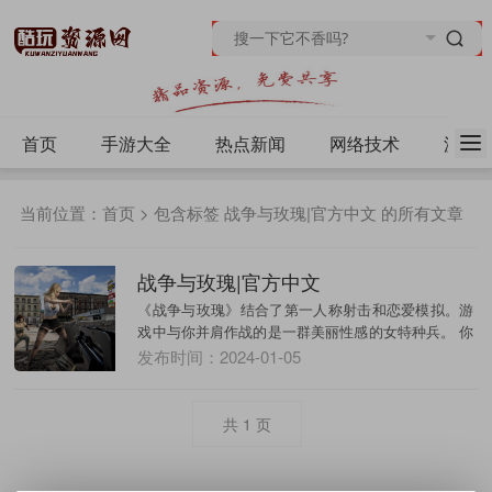
首页
手游大全
热点新闻
网络技术
源码
当前位置：
首页
> 包含标签 战争与玫瑰|官方中文 的所有文章
战争与玫瑰|官方中文
《战争与玫瑰》结合了第一人称射击和恋爱模拟。游
戏中与你并肩作战的是一群美丽性感的女特种兵。 你
可以...
发布时间：2024-01-05
共
1
页