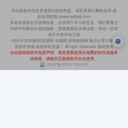
本站收集的信息若侵害到您的利益，请联系我们删除处理,侵
权处理邮箱 kuwanw@qq.com
本站资源来自互联网收集，仅供用于学习和交流，我们尊重任
何软件和教程作者的版权，请遵循相关法律法规，本站一切资
源不代表本站立场
©2019-2026酷玩资源网-资源网,游戏辅助网,每日分享大量优
质软件资源,游戏单机资源！ All right reserved. 版权所有
全站游戏和软件免责声明、若您需要使用非免费的软件或服务
或游戏，请购买正版授权并合法使用。
蜀ICP备2025175632号
注册用户：68 人
今日活跃：1 人
今日更新：12 篇
本站已有549281人访问
今日有302人访问
您的IP为：216.73.216.10
活跃会员：
酸奶丿果