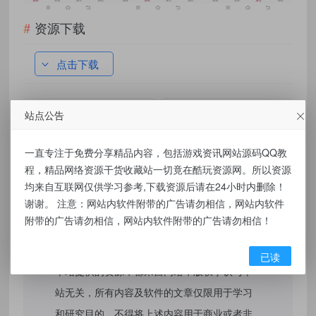
资源下载
点击下载
站点公告
有价值
(0)
无价值
(0)
标签：
一直专注于免费分享精品内容，包括游戏资讯网站源码QQ教
‌安卓星座运势3.3.6破解高级版 &#8211; 每日运势无限解锁！‌
程，精品网络资源干货收藏站一切竟在酷玩资源网。所以资源
均来自互联网仅供学习参考,下载资源后请在24小时内删除！
谢谢。 注意：网站内软件附带的广告请勿相信，网站内软件
附带的广告请勿相信，网站内软件附带的广告请勿相信！
免责声明：
已读
本站提供的资源，都来自网络，版权争议与本
站无关，所有内容及软件的文章仅限用于学习
和研究目的。不得将上述内容用于商业或者非