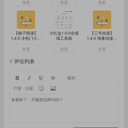
查看
查看
查看
【柚子阅读】
小红盒1.0.0全领
【三号动漫】
1.4.5 冷热门小说
域工具箱
1.4.0 海量动漫资
实时更新 免费无
源免费看 VIP
广告
查看
查看
查看
评论列表




签到


顶
踩