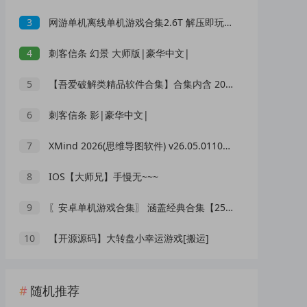
3
网游单机离线单机游戏合集2.6T 解压即玩 网盘下载 一键端免安装免配置
4
刺客信条 幻景 大师版|豪华中文|
5
【吾爱破解类精品软件合集】合集内含 2000 +实用工具 【1.5GB】
6
刺客信条 影|豪华中文|
7
XMind 2026(思维导图软件) v26.05.01105 中文绿色版
8
IOS【大师兄】手慢无~~~
9
〖安卓单机游戏合集〗 涵盖经典合集【256G】
10
【开源源码】大转盘小幸运游戏[搬运]
随机推荐