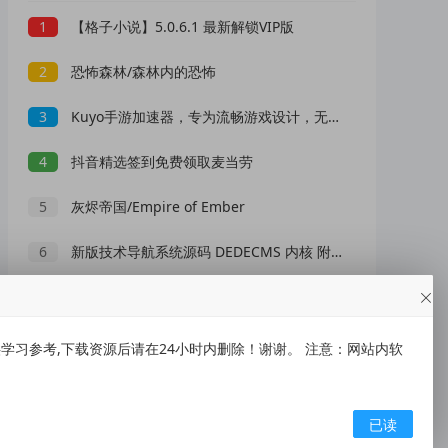
1
【格子小说】5.0.6.1 最新解锁VIP版
2
恐怖森林/森林内的恐怖
3
Kuyo手游加速器，专为流畅游戏设计，无广告打扰，助您畅玩无忧，尽享极速乐趣。
4
抖音精选签到免费领取麦当劳
5
灰烬帝国/Empire of Ember
6
新版技术导航系统源码 DEDECMS 内核 附带全站数据
7
安卓百度CarLife车机端 v4.0.0
8
逆行定位1.21.1虚拟打卡模拟全球定位
习参考,下载资源后请在24小时内删除！谢谢。 注意：网站内软
9
兰空图床上传单页HTML两套
已读
10
【白噪音睡眠】1.3.0 万能助眠app 解锁VIP功能