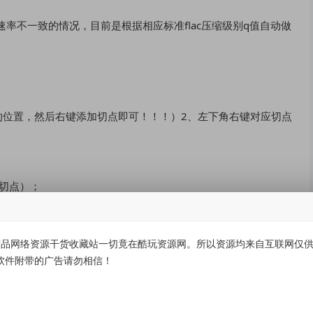
速率不一致的情况，目前是根据相应标准flac压缩级别q值自动做
的位置，然后右键添加切点即可！！！）2、左下角右键对应切点
切点）；
品网络资源干货收藏站一切竟在酷玩资源网。所以资源均来自互联网仅供学
软件附带的广告请勿相信！