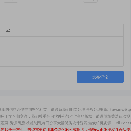

发布评论
集的信息若侵害到您的利益，请联系我们删除处理,侵权处理邮箱 kuwanw@qq
供用于学习和交流，我们尊重任何软件和教程作者的版权，请遵循相关法律法规
玩资源网-资源网,游戏辅助网,每日分享大量优质软件资源,游戏单机资源！ All right re
机游戏免责声明、若您需要使用非免费的软件或服务，请购买正版授权并合法使