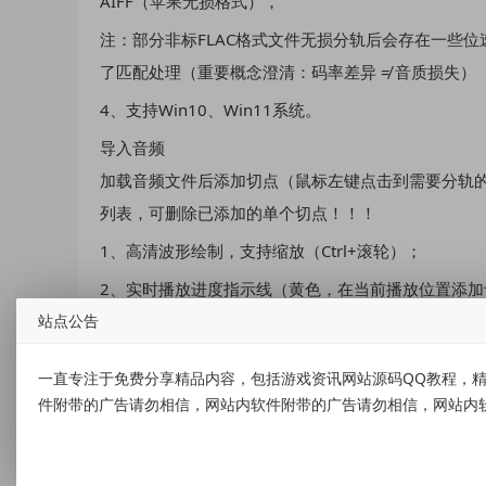
AIFF（苹果无损格式），
注：部分非标FLAC格式文件无损分轨后会存在一些位
了匹配处理（重要概念澄清：码率差异 ≠ 音质损失）
4、支持Win10、Win11系统。
导入音频
加载音频文件后添加切点（鼠标左键点击到需要分轨
列表，可删除已添加的单个切点！！！
1、高清波形绘制，支持缩放（Ctrl+滚轮）；
2、实时播放进度指示线（黄色，在当前播放位置添加
站点公告
3、播放进度区域高亮（绿色）；
4、切点位置标记（红色虚线，右键可添加切点）；
一直专注于免费分享精品内容，包括游戏资讯网站源码QQ教程，精
5、鼠标悬停后可显示精确的当前整轨播放时间；
件附带的广告请勿相信，网站内软件附带的广告请勿相信，网站内
6、拖拽播放头快速定位到想要添加切点的位置；
7、点击清空切点按钮可清空所有已添加的音频切点