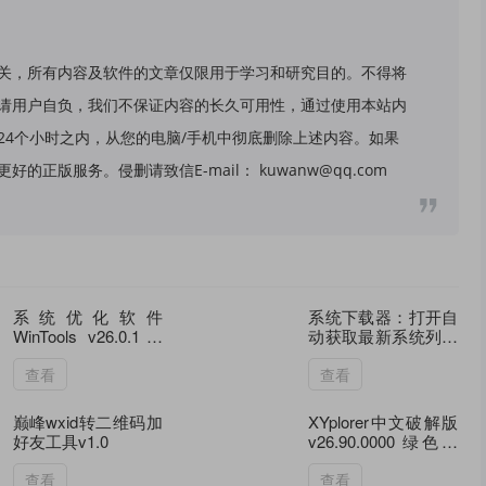
关，所有内容及软件的文章仅限用于学习和研究目的。不得将
请用户自负，我们不保证内容的长久可用性，通过使用本站内
24个小时之内，从您的电脑/手机中彻底删除上述内容。如果
版服务。侵删请致信E-mail： kuwanw@qq.com
系统优化软件
系统下载器：打开自
WinTools v26.0.1注
动获取最新系统列表
册版
的下载工具
查看
查看
巅峰wxid转二维码加
XYplorer中文破解版
好友工具v1.0
v26.90.0000 绿色便
携版
查看
查看