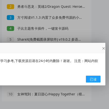
2
勇者斗恶龙：英雄2/Dragon Quest: Heroes Ⅱ
3
方寸阅读V1.1.3 内置了众多免费书源的小说阅读器
4
子比主题售卡插件，一键发卡源码
5
ShareX(免费截图录屏软件) v19.0.2 多语便携版
6
陷阱扫雷
习参考,下载资源后请在24小时内删除！谢谢。 注意：网站内软
7
最新聚合短视频解析去水印系统源码 带后台 自适应双端
8
记账全能王2.4.1解锁会员智慧理财
已读
9
【实用软件】MockGps虚拟定位 无需root
10
女神驾到：夏日甜心/Happy Together（模拟器版-升级豪华终极珍藏版+全DLC）