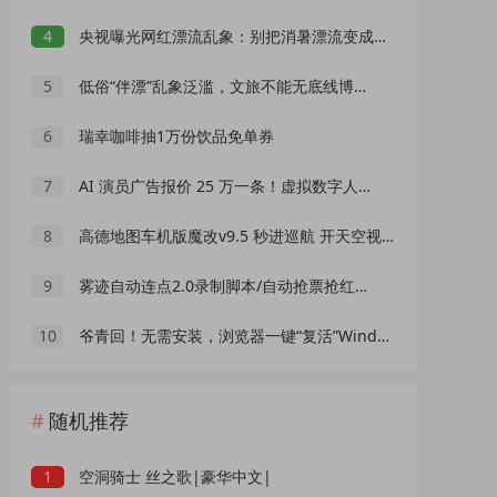
4
央视曝光网红漂流乱象：别把消暑漂流变成一场冒险赌命
5
低俗“伴漂”乱象泛滥，文旅不能无底线博流量
6
瑞幸咖啡抽1万份饮品免单券
7
AI 演员广告报价 25 万一条！虚拟数字人正在抢占真人演员市场？
8
高德地图车机版魔改v9.5 秒进巡航 开天空视角 保时捷字体
9
雾迹自动连点2.0录制脚本/自动抢票抢红包/游戏脚本
10
爷青回！无需安装，浏览器一键“复活”Windows
随机推荐
1
空洞骑士 丝之歌|豪华中文|