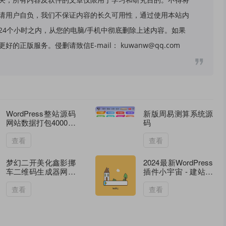
请用户自负，我们不保证内容的长久可用性，通过使用本站内
24个小时之内，从您的电脑/手机中彻底删除上述内容。如果
版服务。侵删请致信E-mail： kuwanw@qq.com
WordPress整站源码
新版周易测算系统源
网站数据打包4000条
码
带视频教程
查看
查看
梦幻二开美化鑫影挪
2024最新WordPress
车二维码生成器网站
插件小宇宙 - 建站必
源码3.5
备网站性能以及SEO
优化插件
查看
查看