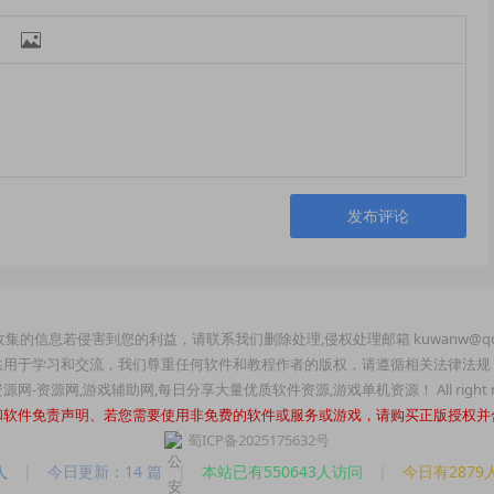

发布评论
集的信息若侵害到您的利益，请联系我们删除处理,侵权处理邮箱 kuwanw@qq
供用于学习和交流，我们尊重任何软件和教程作者的版权，请遵循相关法律法规
玩资源网-资源网,游戏辅助网,每日分享大量优质软件资源,游戏单机资源！ All right re
和软件免责声明、若您需要使用非免费的软件或服务或游戏，请购买正版授权并
蜀ICP备2025175632号
人
|
今日更新：14 篇
|
本站已有550643人访问
|
今日有2879