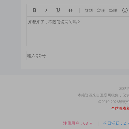





签到
顶
踩
本站收
本站资源来自互联网收集，仅
©2019-2026酷
全站游戏
注册用户：68 人
|
今日活跃：2 