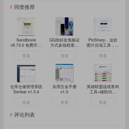
同类推荐
Sandboxie
QQ加好友免验证
PicSharp，这款
v5.73.0 免费开源
方式多线程查询
图片压缩工具，免
个人维护正式版
v1.0
费开源还支持离线
使用
查看
查看
查看
仓库仓储管理系统
实用五金手册
英雄联盟战绩查询
Senbar v1.0.4
v1.0
工具+辅助功能
v1.1.4.7
查看
查看
查看
评论列表