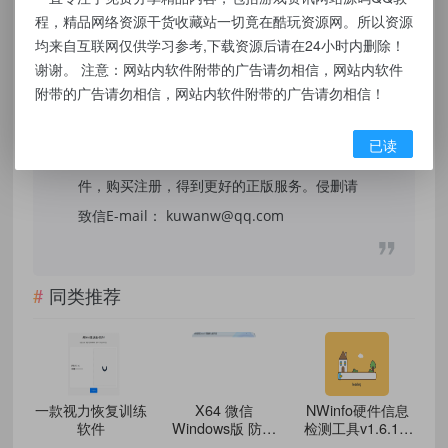
和研究目的。不得将上述内容用于商业或者非
程，精品网络资源干货收藏站一切竟在酷玩资源网。所以资源
法用途，否则，一切后果请用户自负，我们不
均来自互联网仅供学习参考,下载资源后请在24小时内删除！
保证内容的长久可用性，通过使用本站内容随
谢谢。 注意：网站内软件附带的广告请勿相信，网站内软件
附带的广告请勿相信，网站内软件附带的广告请勿相信！
之而来的风险与本站无关，您必须在下载后的
24个小时之内，从您的电脑/手机中彻底删除上
已读
述内容。如果您喜欢该程序，请支持正版软
件，购买注册，得到更好的正版服务。侵删请
致信E-mail： kuwanw@qq.com
同类推荐
一款视力恢复训练
X64 微信
NWinfo硬件信息
软件
Windows版 防撤
检测工具v1.6.1.2
回 V12
绿色版