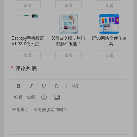
查看
查看
查看
Escrcpy手机投屏
X雷杂交版，热门
IPv6网络文件传输
v1.33.0便民携带
资源不限速！
工具
版
查看
查看
查看
评论列表




签到


顶
踩