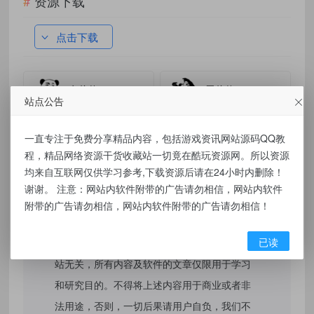
资源下载
点击下载
有价值
(0)
无价值
(0)
站点公告
标签：
驾考科目一科目四3.5通关神器 &#8211; 解锁会员
一直专注于免费分享精品内容，包括游戏资讯网站源码QQ教
快速拿证！‌
程，精品网络资源干货收藏站一切竟在酷玩资源网。所以资源
均来自互联网仅供学习参考,下载资源后请在24小时内删除！
谢谢。 注意：网站内软件附带的广告请勿相信，网站内软件
附带的广告请勿相信，网站内软件附带的广告请勿相信！
免责声明：
已读
本站提供的资源，都来自网络，版权争议与本
站无关，所有内容及软件的文章仅限用于学习
和研究目的。不得将上述内容用于商业或者非
法用途，否则，一切后果请用户自负，我们不