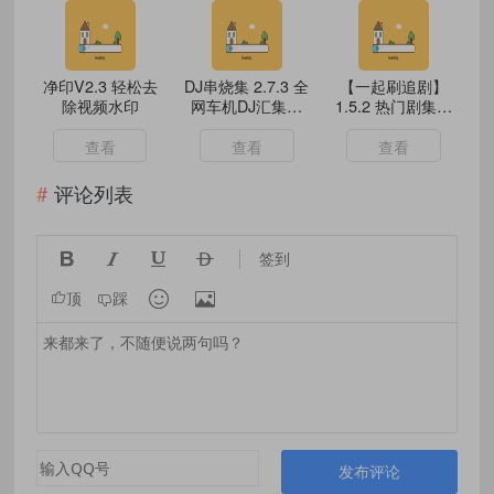
净印V2.3 轻松去
DJ串烧集 2.7.3 全
【一起刷追剧】
除视频水印
网车机DJ汇集地
1.5.2 热门剧集实
好用免费
时更新 可投屏
查看
查看
查看
评论列表




签到


顶
踩
发布评论