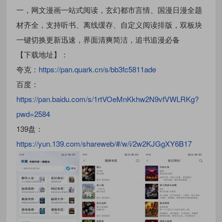
一，网文漫画一站式阅读，玄幻都市言情、国漫日漫全题
材齐全，支持听书、离线缓存、自定义阅读排版，双板块
一键切换更新迅速，界面清爽简洁，追书追漫必备
【下载地址】：
夸克：
https://pan.quark.cn/s/bb3fc5811ade
百度：
https://pan.baidu.com/s/1rtVOeMnKkhw2N9vfVWLRKg?
pwd=2584
139盘：
https://yun.139.com/shareweb/#/w/i/2w2KJGgXY6B17