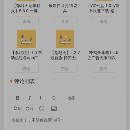
【微聊天记录精
最新抖音抢福袋工
迅雷云盘 1.0迅雷
灵】5.6.0 一键恢
具
不限速下载 精简
复手机各种数据
版与原版共存
查看
查看
查看
【李跳跳】1.0 自
【笔趣阁】4.2.7
冲鸭变速器1.4.5
动跳过各app广告
最新版 精简无广
去广告无限制次数
超效率
告
佳速
查看
查看
查看
评论列表




签到


顶
踩