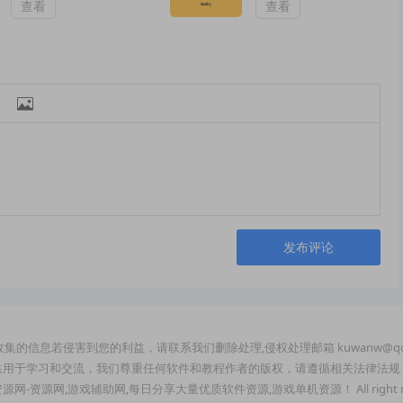
查看
查看

发布评论
集的信息若侵害到您的利益，请联系我们删除处理,侵权处理邮箱 kuwanw@qq
供用于学习和交流，我们尊重任何软件和教程作者的版权，请遵循相关法律法规
玩资源网-资源网,游戏辅助网,每日分享大量优质软件资源,游戏单机资源！ All right re