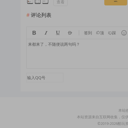
查看
评论列表





签到
顶
踩
本站收
本站资源来自互联网收集，仅
©2019-2026酷