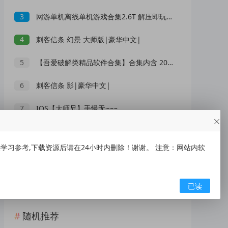
3
网游单机离线单机游戏合集2.6T 解压即玩 网盘下载 一键端免安装免配置
4
刺客信条 幻景 大师版|豪华中文|
5
【吾爱破解类精品软件合集】合集内含 2000 +实用工具 【1.5GB】
6
刺客信条 影|豪华中文|
7
IOS【大师兄】手慢无~~~
8
XMind 2026(思维导图软件) v26.05.01105 中文绿色版
习参考,下载资源后请在24小时内删除！谢谢。 注意：网站内软
9
低俗“伴漂”乱象泛滥，文旅不能无底线博流量
10
央视曝光网红漂流乱象：别把消暑漂流变成一场冒险赌命
已读
随机推荐