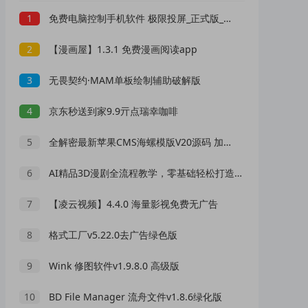
1
免费电脑控制手机软件 极限投屏_正式版_3.0.1
2
【漫画屋】1.3.1 免费漫画阅读app
3
无畏契约·MAM单板绘制辅助破解版
4
京东秒送到家9.9亓点瑞幸咖啡
5
全解密最新苹果CMS海螺模版V20源码 加广告代码
6
AI精品3D漫剧全流程教学，零基础轻松打造爆款动画短剧
7
【凌云视频】4.4.0 海量影视免费无广告
8
格式工厂v5.22.0去广告绿色版
9
Wink 修图软件v1.9.8.0 高级版
10
BD File Manager 流舟文件v1.8.6绿化版