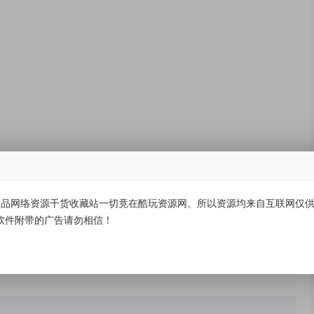
品网络资源干货收藏站一切竟在酷玩资源网。所以资源均来自互联网仅供学
软件附带的广告请勿相信！
有价值
(0)
无价值
(0)
类别超1500种单位换算