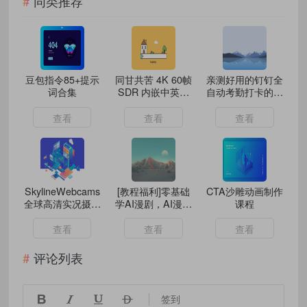
同类推荐
豆包指令85+提示
同甘共苦 4K 60帧
亲测好用的钉钉全
词合集
SDR 内嵌中英文
自动考勤打卡的新
字幕 MP4格式
思路分享
22.1GB
查看
查看
查看
SkylineWebcams
[教程福利]零基础
CTA沙雕动画制作
全球高清实况摄像
学AI漫剧，AI漫剧
课程
头直播
教程
查看
查看
查看
评论列表




签到