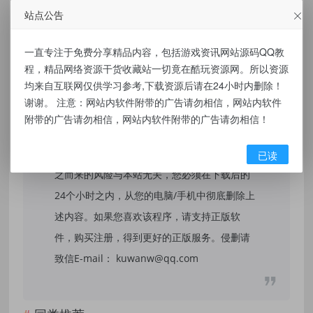
站点公告
免责声明：
一直专注于免费分享精品内容，包括游戏资讯网站源码QQ教
程，精品网络资源干货收藏站一切竟在酷玩资源网。所以资源
本站提供的资源，都来自网络，版权争议与本
均来自互联网仅供学习参考,下载资源后请在24小时内删除！
站无关，所有内容及软件的文章仅限用于学习
谢谢。 注意：网站内软件附带的广告请勿相信，网站内软件
和研究目的。不得将上述内容用于商业或者非
附带的广告请勿相信，网站内软件附带的广告请勿相信！
法用途，否则，一切后果请用户自负，我们不
保证内容的长久可用性，通过使用本站内容随
已读
之而来的风险与本站无关，您必须在下载后的
24个小时之内，从您的电脑/手机中彻底删除上
述内容。如果您喜欢该程序，请支持正版软
件，购买注册，得到更好的正版服务。侵删请
致信E-mail： kuwanw@qq.com