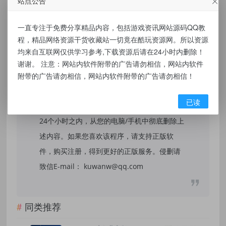
站点公告
免责声明：
一直专注于免费分享精品内容，包括游戏资讯网站源码QQ教
本站提供的资源，都来自网络，版权争议与本
程，精品网络资源干货收藏站一切竟在酷玩资源网。所以资源
站无关，所有内容及软件的文章仅限用于学习
均来自互联网仅供学习参考,下载资源后请在24小时内删除！
和研究目的。不得将上述内容用于商业或者非
谢谢。 注意：网站内软件附带的广告请勿相信，网站内软件
附带的广告请勿相信，网站内软件附带的广告请勿相信！
法用途，否则，一切后果请用户自负，我们不
保证内容的长久可用性，通过使用本站内容随
已读
之而来的风险与本站无关，您必须在下载后的
24个小时之内，从您的电脑/手机中彻底删除上
述内容。如果您喜欢该程序，请支持正版软
件，购买注册，得到更好的正版服务。侵删请
致信E-mail： kuwanw@qq.com
同类推荐