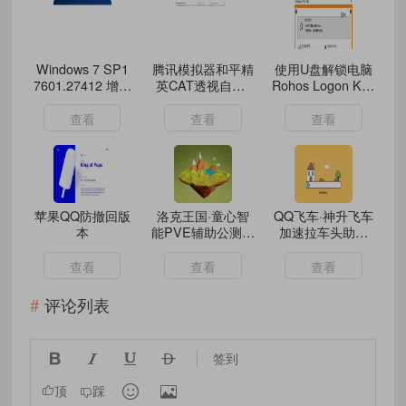
Windows 7 SP1
腾讯模拟器和平精
使用U盘解锁电脑
7601.27412 增强
英CAT透视自瞄-
Rohos Logon Key
版 X64/86
物资载具-绘制雷
Free 2017
达-全功能破解版
查看
查看
查看
苹果QQ防撤回版
洛克王国·童心智
QQ飞车·神升飞车
本
能PVE辅助公测版
加速拉车头助手
Ver7.0
V6.23
查看
查看
查看
评论列表




签到


顶
踩