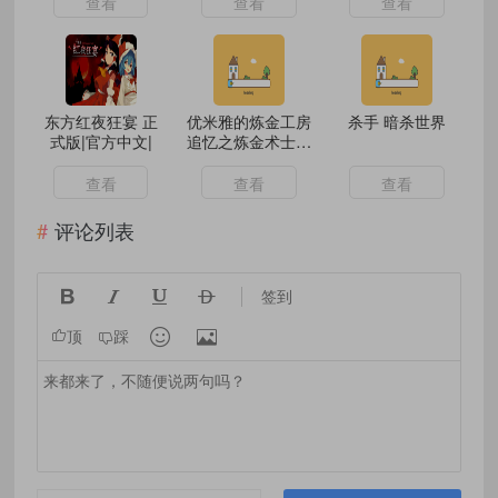
查看
查看
查看
东方红夜狂宴 正
优米雅的炼金工房
杀手 暗杀世界
式版|官方中文|
追忆之炼金术士与
幻创之地|豪华中
文|
查看
查看
查看
评论列表




签到


顶
踩