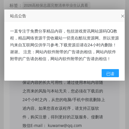
标签：
2026高校保志愿完整清单毕业生认真看
站点公告
一直专注于免费分享精品内容，包括游戏资讯网站源码QQ教
免责声明：
程，精品网络资源干货收藏站一切竟在酷玩资源网。所以资源
均来自互联网仅供学习参考,下载资源后请在24小时内删除！
本站提供的资源，都来自网络，版权争议与本
谢谢。 注意：网站内软件附带的广告请勿相信，网站内软件
站无关，所有内容及软件的文章仅限用于学习
附带的广告请勿相信，网站内软件附带的广告请勿相信！
和研究目的。不得将上述内容用于商业或者非
已读
法用途，否则，一切后果请用户自负，我们不
保证内容的长久可用性，通过使用本站内容随
之而来的风险与本站无关，您必须在下载后的
24个小时之内，从您的电脑/手机中彻底删除上
述内容。如果您喜欢该程序，请支持正版软
件，购买注册，得到更好的正版服务。侵删请
致信E-mail： kuwanw@qq.com