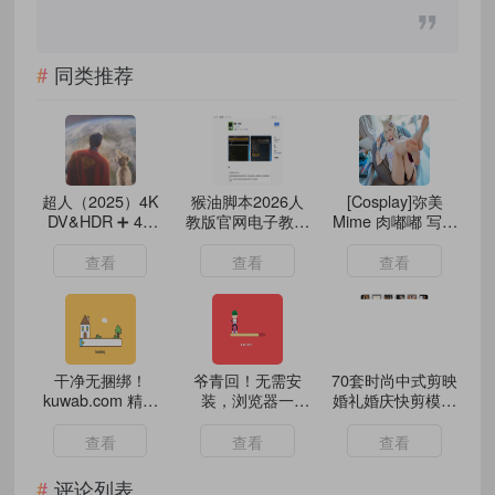
同类推荐
超人（2025）4K
猴油脚本2026人
[Cosplay]弥美
DV&HDR ➕ 4K
教版官网电子教材
Mime 肉嘟嘟 写真
DV P5 双版齐发
下载
合集共19套
[463P/4.02GB]
查看
查看
查看
干净无捆绑！
爷青回！无需安
70套时尚中式剪映
kuwab.com 精选
装，浏览器一
婚礼婚庆快剪模板
实用电脑手机工具
键“复活”Windows
花絮视频草稿文件
软件合集
查看
查看
查看
评论列表