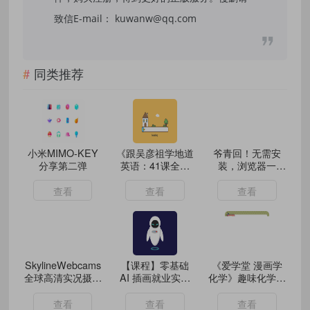
致信E-mail： kuwanw@qq.com
同类推荐
小米MIMO-KEY
《跟吴彦祖学地道
爷青回！无需安
分享第二弹
英语：41课全系
装，浏览器一
列，发音、口语、
键“复活”Windows
场景应用一网打
查看
查看
查看
尽！》
SkylineWebcams
【课程】零基础
《爱学堂 漫画学
全球高清实况摄像
AI 插画就业实战
化学》趣味化学动
头直播
班：第 20 期课
画课172集
程，助你成为 AI
查看
查看
查看