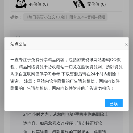
有价值
(0)
无价值
(0)
标签：
《每日英语小短文100篇》附带文本+音频+视频
站点公告
免责声明：
一直专注于免费分享精品内容，包括游戏资讯网站源码QQ教
本站提供的资源，都来自网络，版权争议与本
程，精品网络资源干货收藏站一切竟在酷玩资源网。所以资源
站无关，所有内容及软件的文章仅限用于学习
均来自互联网仅供学习参考,下载资源后请在24小时内删除！
和研究目的。不得将上述内容用于商业或者非
谢谢。 注意：网站内软件附带的广告请勿相信，网站内软件
法用途，否则，一切后果请用户自负，我们不
附带的广告请勿相信，网站内软件附带的广告请勿相信！
保证内容的长久可用性，通过使用本站内容随
已读
之而来的风险与本站无关，您必须在下载后的
24个小时之内，从您的电脑/手机中彻底删除上
述内容。如果您喜欢该程序，请支持正版软
件，购买注册，得到更好的正版服务。侵删请