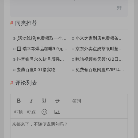
同类推荐
[活动线报]免费领取一个月轻量服务器
小米之家到店免费领茶叶一盒
1️⃣ 瑞幸等爆品咖啡9.9元/2杯
京东外卖点奶茶限时超级补贴
抖音账号永久封号后强制注销释放实名！一分钟教程方法公开
咪咕视频每天领1GB日包流量
去薅百度0.01撸实物
免费领百度网盘SVIP14天，成为达人转存收益日入600+
评论列表




签到


顶
踩