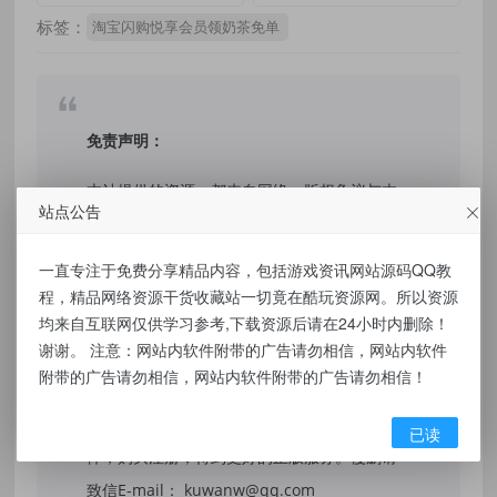
标签：
淘宝闪购悦享会员领奶茶免单
免责声明：
本站提供的资源，都来自网络，版权争议与本
站点公告
站无关，所有内容及软件的文章仅限用于学习
和研究目的。不得将上述内容用于商业或者非
一直专注于免费分享精品内容，包括游戏资讯网站源码QQ教
法用途，否则，一切后果请用户自负，我们不
程，精品网络资源干货收藏站一切竟在酷玩资源网。所以资源
均来自互联网仅供学习参考,下载资源后请在24小时内删除！
保证内容的长久可用性，通过使用本站内容随
谢谢。 注意：网站内软件附带的广告请勿相信，网站内软件
之而来的风险与本站无关，您必须在下载后的
附带的广告请勿相信，网站内软件附带的广告请勿相信！
24个小时之内，从您的电脑/手机中彻底删除上
述内容。如果您喜欢该程序，请支持正版软
已读
件，购买注册，得到更好的正版服务。侵删请
致信E-mail： kuwanw@qq.com