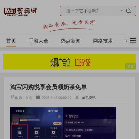
首页
手游大全
热点新闻
网络技术
源码
淘宝闪购悦享会员领奶茶免单
酸奶丿果冻
2026-6-19 00:00:10
羊毛资讯