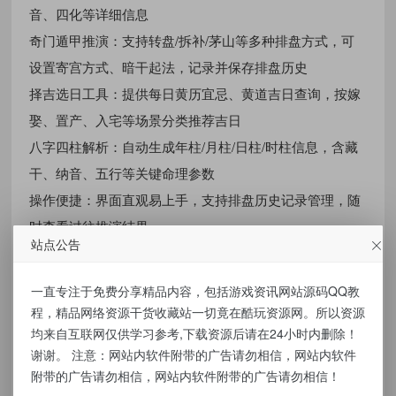
音、四化等详细信息
奇门遁甲推演：支持转盘/拆补/茅山等多种排盘方式，可
设置寄宫方式、暗干起法，记录并保存排盘历史
择吉选日工具：提供每日黄历宜忌、黄道吉日查询，按嫁
娶、置产、入宅等场景分类推荐吉日
八字四柱解析：自动生成年柱/月柱/日柱/时柱信息，含藏
干、纳音、五行等关键命理参数
操作便捷：界面直观易上手，支持排盘历史记录管理，随
时查看过往推演结果
站点公告
资源下载
一直专注于免费分享精品内容，包括游戏资讯网站源码QQ教
点击下载
程，精品网络资源干货收藏站一切竟在酷玩资源网。所以资源
均来自互联网仅供学习参考,下载资源后请在24小时内删除！
谢谢。 注意：网站内软件附带的广告请勿相信，网站内软件
有价值
(0)
无价值
(0)
附带的广告请勿相信，网站内软件附带的广告请勿相信！