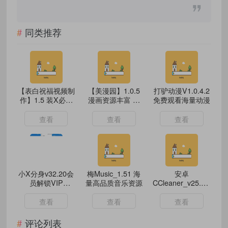
同类推荐
【表白祝福视频制
【美漫园】1.0.5
打驴动漫V1.0.4.2
作】1.5 装X必备
漫画资源丰富 功
免费观看海量动漫
解锁VIP
能全解锁
查看
查看
查看
小X分身v32.20会
梅Music_1.51 海
安卓
员解锁VIP
量高品质音乐资源
CCleaner_v25.02.0
版/v4.0.2国际版，
高级版垃圾清理神
一款基于安卓虚拟
器
查看
查看
查看
化技术的手机分身
类工具
评论列表