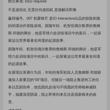
附注事项: SSD required
不是虚拟化 无需任何虚拟机 直接解压即撸
赢得编号。007 初露锋芒 是IO Interactive出品的惊险刺激
的间谍动作冒险游戏。跟随年轻、机智但偶尔鲁莽的詹姆
斯·邦德的脚步，他是军情六处训练项目中的新兵，一起探
索这位世界最著名间谍的起源故事。
跟随年轻、机智但偶尔鲁莽的詹姆斯·邦德的脚步，他是军
情六处训练项目中的新兵，一起探索这位世界最著名间谍
的起源故事。
在展现出英勇行为后，年轻的海军机组人员詹姆斯·邦德获
邀加入新重启的“00”项目。但随后一场阻止叛逆特工的任
务以悲剧告终，他也因此必须与不情愿的导师格林威联
手，揭露深层阴谋，阻止即将到来且涉及国家根本的政
变。