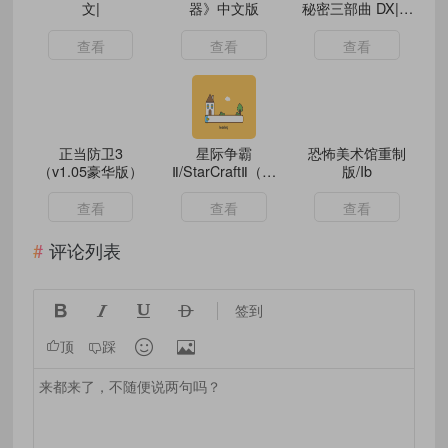
文|
器》中文版
秘密三部曲 DX|豪
华中文|
查看
查看
查看
正当防卫3
星际争霸
恐怖美术馆重制
（v1.05豪华版）
Ⅱ/StarCraftⅡ（三
版/Ib
族战役完整版）
查看
查看
查看
评论列表




签到


顶
踩