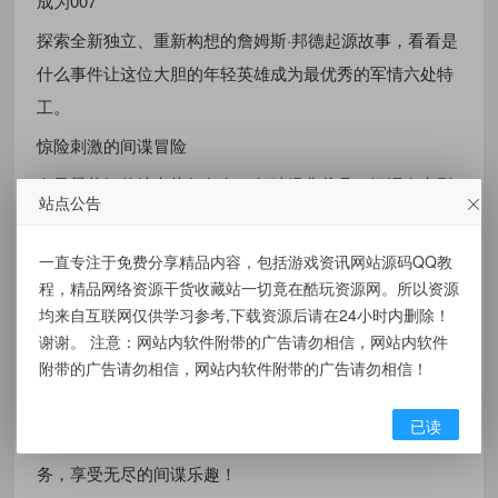
成为007
探索全新独立、重新构想的詹姆斯·邦德起源故事，看看是
什么事件让这位大胆的年轻英雄成为最优秀的军情六处特
工。
惊险刺激的间谍冒险
在风景壮阔的地点执行任务，驾驶经典载具，沉浸在电影
站点公告
般的冒险中，追捕总是领先一步的叛逆特工。
按自己的方式扮演间谍
一直专注于免费分享精品内容，包括游戏资讯网站源码QQ教
程，精品网络资源干货收藏站一切竟在酷玩资源网。所以资源
保持安静或大开杀戒。无论是肉搏战斗，火力全开，使用
均来自互联网仅供学习参考,下载资源后请在24小时内删除！
小工具悄悄潜入，还是虚张声势逼守卫放行，方法完全由
谢谢。 注意：网站内软件附带的广告请勿相信，网站内软件
你决定。
附带的广告请勿相信，网站内软件附带的广告请勿相信！
欢迎来到军情六处
已读
考验自己的本领，使用额外的改动功能重玩你最喜欢的任
务，享受无尽的间谍乐趣！