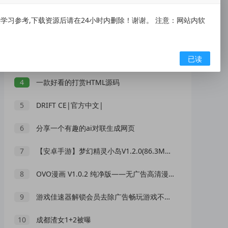
1
全网最全恐怖片合集1.7TB
习参考,下载资源后请在24小时内删除！谢谢。 注意：网站内软
2
【最新白天鹅】1.9.7 手机追剧app 资源非常丰富
已读
3
小米MIMO-KEY分享第二弹
4
一款好看的打赏HTML源码
5
DRIFT CE|官方中文|
6
分享一个有趣的ai对联生成网页
7
【安卓手游】梦幻精灵小岛V1.2.0(86.3MB)网游
8
OVO漫画 V1.0.2 纯净版——无广告高清漫画阅读神器
9
游戏佳速器解锁会员去除广告畅玩游戏不卡顿
10
成都渣女1+2被曝