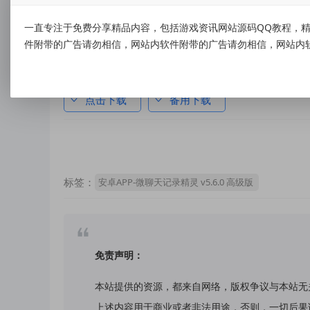
【微信数据免费预览】
一直专注于免费分享精品内容，包括游戏资讯网站源码QQ教程，精
查找到的微信照片可免费预览大图，微信文档可免费
件附带的广告请勿相信，网站内软件附带的广告请勿相信，网站内
资源下载
点击下载
备用下载
标签：
安卓APP-微聊天记录精灵 v5.6.0 高级版
免责声明：
本站提供的资源，都来自网络，版权争议与本站无
上述内容用于商业或者非法用途，否则，一切后果