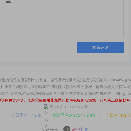

发布评论
集的信息若侵害到您的利益，请联系我们删除处理,侵权处理邮箱 kuwanw@qq
供用于学习和交流，我们尊重任何软件和教程作者的版权，请遵循相关法律法规
玩资源网-资源网,游戏辅助网,每日分享大量优质软件资源,游戏单机资源！ All right re
和软件免责声明、若您需要使用非免费的软件或服务或游戏，请购买正版授权并
蜀ICP备2025175632号
人
|
今日更新：12 篇
|
本站已有549754人访问
|
今日有1189
活跃会员：
酸奶丿果