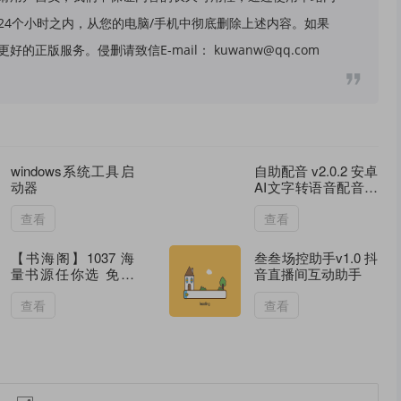
24个小时之内，从您的电脑/手机中彻底删除上述内容。如果
版服务。侵删请致信E-mail： kuwanw@qq.com
windows系统工具启
自助配音 v2.0.2 安卓
动器
AI文字转语音配音工
具
查看
查看
【书海阁】1037 海
叁叁场控助手v1.0 抖
量书源任你选 免费
音直播间互动助手
无广告
查看
查看