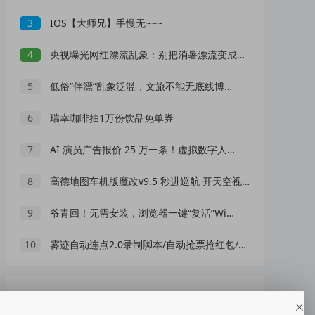
3
IOS【大师兄】手慢无~~~
4
央视曝光网红漂流乱象：别把消暑漂流变成一场冒险赌命
5
低俗“伴漂”乱象泛滥，文旅不能无底线博流量
6
瑞幸咖啡抽1万份饮品免单券
7
AI 演员广告报价 25 万一条！虚拟数字人正在抢占真人演员市场？
8
高德地图车机版魔改v9.5 秒进巡航 开天空视角 保时捷字体
9
爷青回！无需安装，浏览器一键“复活”Windows
10
雾迹自动连点2.0录制脚本/自动抢票抢红包/游戏脚本
随机推荐