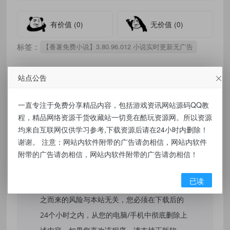
有价值
(0)
无价值
(0)
标签：
【番薯免费小说】3.80.96.012 小说实时更新无广告
站点公告
免责声明：
一直专注于免费分享精品内容，包括游戏资讯网站源码QQ教
程，精品网络资源干货收藏站一切竟在酷玩资源网。所以资源
本站提供的资源，都来自网络，版权争议与本
均来自互联网仅供学习参考,下载资源后请在24小时内删除！
站无关，所有内容及软件的文章仅限用于学习
谢谢。 注意：网站内软件附带的广告请勿相信，网站内软件
和研究目的。不得将上述内容用于商业或者非
附带的广告请勿相信，网站内软件附带的广告请勿相信！
法用途，否则，一切后果请用户自负，我们不
已读
保证内容的长久可用性，通过使用本站内容随
之而来的风险与本站无关，您必须在下载后的
24个小时之内，从您的电脑/手机中彻底删除上