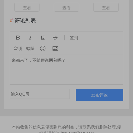
内置视频教程
使用
告
查看
查看
查看
评论列表




签到


顶
踩
发布评论
本站收集的信息若侵害到您的利益，请联系我们删除处理,侵
权处理邮箱 kuwanw@qq.com