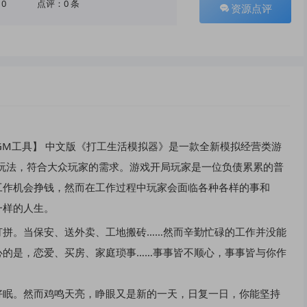
10
点评：0 条
资源点评
里有GM工具】 中文版《打工生活模拟器》是一款全新模拟经营类游
玩法，符合大众玩家的需求。游戏开局玩家是一位负债累累的普
工作机会挣钱，然而在工作过程中玩家会面临各种各样的事和
一样的人生。
打拼。当保安、送外卖、工地搬砖……然而辛勤忙碌的工作并没能
心的是，恋爱、买房、家庭琐事……事事皆不顺心，事事皆与你作
好眠。然而鸡鸣天亮，睁眼又是新的一天，日复一日，你能坚持