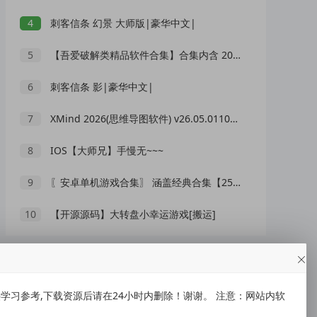
4
刺客信条 幻景 大师版|豪华中文|
5
【吾爱破解类精品软件合集】合集内含 2000 +实用工具 【1.5GB】
6
刺客信条 影|豪华中文|
7
XMind 2026(思维导图软件) v26.05.01105 中文绿色版
8
IOS【大师兄】手慢无~~~
9
〖安卓单机游戏合集〗 涵盖经典合集【256G】
10
【开源源码】大转盘小幸运游戏[搬运]
随机推荐
习参考,下载资源后请在24小时内删除！谢谢。 注意：网站内软
1
仙剑奇侠传1/2/3/4系列合集