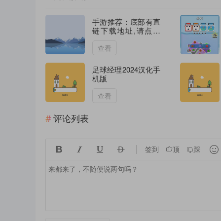
手游推荐：底部有直
链下载地址,请点击
文章下方下载游戏资
源
查看
足球经理2024汉化手
机版
查看
评论列表





签到
顶
踩