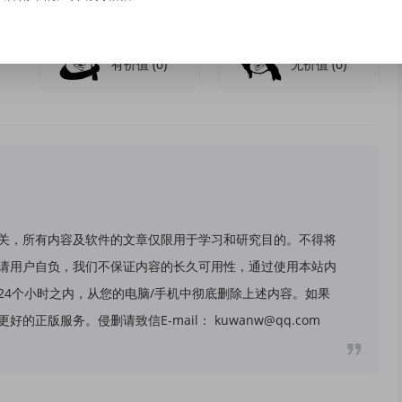
有价值
(0)
无价值
(0)
关，所有内容及软件的文章仅限用于学习和研究目的。不得将
请用户自负，我们不保证内容的长久可用性，通过使用本站内
24个小时之内，从您的电脑/手机中彻底删除上述内容。如果
版服务。侵删请致信E-mail： kuwanw@qq.com