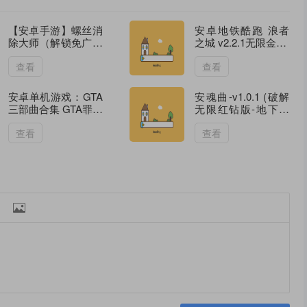
【安卓手游】螺丝消
安卓地铁酷跑 浪者
除大师（解锁免广告
之城 v2.2.1无限金币/
获得奖励）V1.0小游
钥匙
戏43MB
查看
查看
安卓单机游戏：GTA
安魂曲-v1.0.1 (破解
三部曲合集 GTA罪恶
无限红钻版-地下城
都市/GTA圣安地列
角色扮演闯关)
斯/侠盗猎车手3
查看
查看
