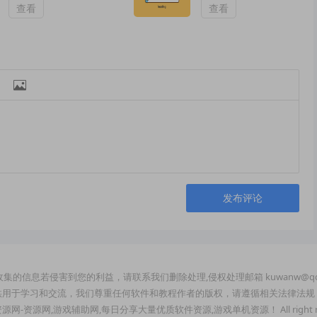
2160P][迪丽热巴 金
查看
查看
世佳 超前完结]

发布评论
集的信息若侵害到您的利益，请联系我们删除处理,侵权处理邮箱 kuwanw@qq
供用于学习和交流，我们尊重任何软件和教程作者的版权，请遵循相关法律法规
玩资源网-资源网,游戏辅助网,每日分享大量优质软件资源,游戏单机资源！ All right re