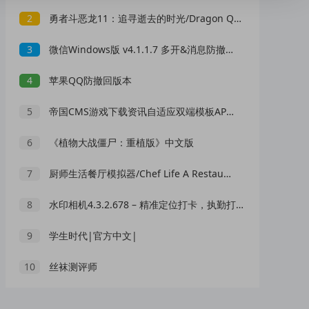
2
勇者斗恶龙11：追寻逝去的时光/Dragon Quest XI
3
微信Windows版 v4.1.1.7 多开&消息防撤回正式版绿色版x64位（9.20更新）
4
苹果QQ防撤回版本
5
帝国CMS游戏下载资讯自适应双端模板APP应用平台手机软件网站源码
6
《植物大战僵尸：重植版》中文版
7
厨师生活餐厅模拟器/Chef Life A Restaurant Simulator （更新v20.02.2024）
8
水印相机4.3.2.678 – 精准定位打卡，执勤打卡神器！
9
学生时代|官方中文|
10
丝袜测评师