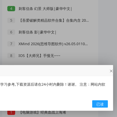
4
刺客信条 幻景 大师版|豪华中文|
5
【吾爱破解类精品软件合集】合集内含 2000 +实用工具 【1.5GB】
6
刺客信条 影|豪华中文|
7
XMind 2026(思维导图软件) v26.05.01105 中文绿色版
8
IOS【大师兄】手慢无~~~
9
央视曝光网红漂流乱象：别把消暑漂流变成一场冒险赌命
10
低俗“伴漂”乱象泛滥，文旅不能无底线博流量
习参考,下载资源后请在24小时内删除！谢谢。 注意：网站内软
随机推荐
已读
1
【电脑游戏】经典血战上海滩