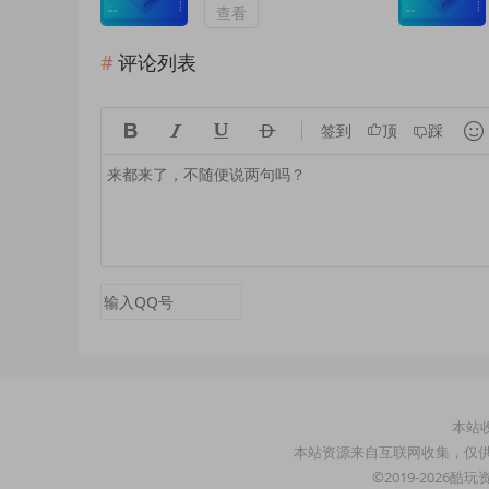
查看
评论列表





签到
顶
踩
本站收
本站资源来自互联网收集，仅
©2019-2026酷