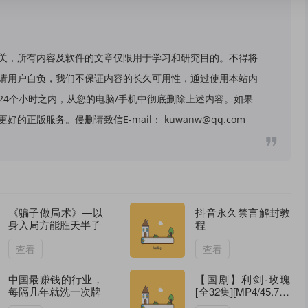
关，所有内容及软件的文章仅限用于学习和研究目的。不得将
请用户自负，我们不保证内容的长久可用性，通过使用本站内
24个小时之内，从您的电脑/手机中彻底删除上述内容。如果
版服务。侵删请致信E-mail： kuwanw@qq.com
《骗子做局术》—以
抖音永久禁言解封教
身入局方能胜天半子
程
查看
查看
中国最赚钱的行业，
【国剧】利剑·玫瑰
每隔几年就洗一次牌
[全32集][MP4/45.7G]
[国语中字][4K-