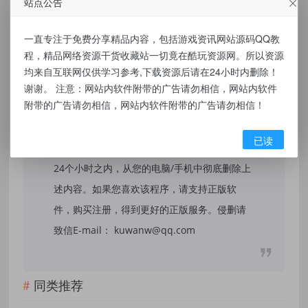
站点公告
免责声明：
一直专注于免费分享精品内容，包括游戏资讯网站源码QQ教
本站提供的资源，都来自网络，版权争议与本
程，精品网络资源干货收藏站一切竟在酷玩资源网。所以资源
站无关，所有内容及软件的文章仅限用于学习
均来自互联网仅供学习参考,下载资源后请在24小时内删除！
和研究目的。不得将上述内容用于商业或者非
谢谢。 注意：网站内软件附带的广告请勿相信，网站内软件
附带的广告请勿相信，网站内软件附带的广告请勿相信！
法用途，否则，一切后果请用户自负，我们不
保证内容的长久可用性，通过使用本站内容随
已读
之而来的风险与本站无关，您必须在下载后的
24个小时之内，从您的电脑/手机中彻底删除上
述内容。如果您喜欢该程序，请支持正版软
件，购买注册，得到更好的正版服务。侵删请
致信E-mail： kuwanw@qq.com
同类推荐