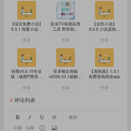
【绿豆免费小说】
安卓TV电视应用
【全民小说】
5.3.1 海量小说免
工具 野草助手
5.0.5 小说漫画二
费看 解锁VIP
v2.4.2
合一 解锁VIP
查看
查看
查看
轻图v5.6.15专业
安卓概念画板
【漫画屋】1.3.1
版（修图P图美颜
v2026.03.1破解会
免费漫画阅读app
神器）
员专业功能版
查看
查看
查看
评论列表




签到


顶
踩