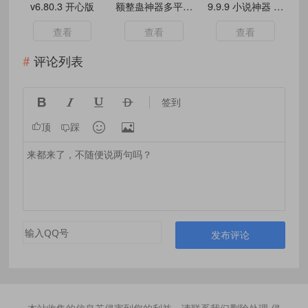
v6.80.3 开心版
额整蛊神器多平台
9.9.9 小说神器 解
界面+真实截图
救书荒的你
查看
查看
查看
评论列表




签到


顶
踩
发布评论