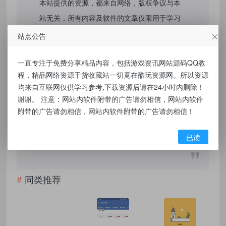
本站提供的资源，都来自网络，版权争议与本
站无关，所有内容及软件的文章仅限用于学习
和研究目的。不得将上述内容用于商业或者非
站点公告
法用途，否则，一切后果请用户自负，我们不
一直专注于免费分享精品内容，包括游戏资讯网站源码QQ教
保证内容的长久可用性，通过使用本站内容随
程，精品网络资源干货收藏站一切竟在酷玩资源网。所以资源
之而来的风险与本站无关，您必须在下载后的
均来自互联网仅供学习参考,下载资源后请在24小时内删除！
24个小时之内，从您的电脑/手机中彻底删除上
谢谢。 注意：网站内软件附带的广告请勿相信，网站内软件
述内容。如果您喜欢该程序，请支持正版软
附带的广告请勿相信，网站内软件附带的广告请勿相信！
件，购买注册，得到更好的正版服务。侵删请
已读
致信E-mail： kuwanw@qq.com
同类推荐