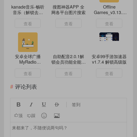
kanade音乐-畅听
搜图神器APP 全
‌Offline
音乐（解锁去广
网各平台图片搜索
Games_v3.13.1
告）
破解版：解锁全部
付费游戏，永久免
查看
查看
查看
费玩‌
安卓全球广播
自助配音2.0.1解
安卓99手游加速器
MyRadio
锁会员功能全能配
v1.7.4 解锁高级版
v1.2.03.1010
音神器
查看
查看
查看
评论列表




签到


顶
踩