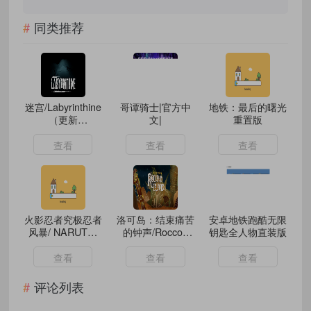
同类推荐
迷宫/Labyrinthine
哥谭骑士|官方中
地铁：最后的曙光
（更新
文|
重置版
v03.01.2024）
查看
查看
查看
火影忍者究极忍者
洛可岛：结束痛苦
安卓地铁跑酷无限
风暴/ NARUTO:
的钟声/Roccos
钥匙全人物直装版
Ultimate Ninja
Island: Ring to
STORM （更新
End the Pain
查看
查看
查看
v1.0）
评论列表