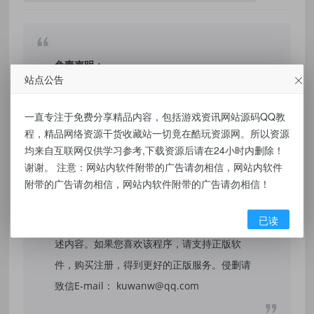
免责声明：
站点公告
本站提供的资源，都来自网络，版权争议与本
一直专注于免费分享精品内容，包括游戏资讯网站源码QQ教
站无关，所有内容及软件的文章仅限用于学习
程，精品网络资源干货收藏站一切竟在酷玩资源网。所以资源
和研究目的。不得将上述内容用于商业或者非
均来自互联网仅供学习参考,下载资源后请在24小时内删除！
法用途，否则，一切后果请用户自负，我们不
谢谢。 注意：网站内软件附带的广告请勿相信，网站内软件
保证内容的长久可用性，通过使用本站内容随
附带的广告请勿相信，网站内软件附带的广告请勿相信！
之而来的风险与本站无关，您必须在下载后的
已读
24个小时之内，从您的电脑/手机中彻底删除上
述内容。如果您喜欢该程序，请支持正版软
件，购买注册，得到更好的正版服务。侵删请
致信E-mail： kuwanw@qq.com